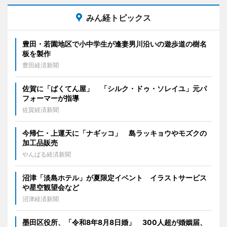
みん経トピックス
豊田・若園地区で小中学生が逢妻男川沿いの遊歩道の樹名
板を製作
豊田経済新聞
佐賀に「ばくてん屋」 「シルク・ドゥ・ソレイユ」元パ
フォーマーが指導
佐賀経済新聞
今帰仁・上運天に「ナギッコ」 島ラッキョウやモズクの
加工品販売
やんばる経済新聞
沼津「淡島ホテル」が夏限定イベント イラストサービス
や星空観望会など
沼津経済新聞
墨田区役所、「令和8年8月8日婚」 300人超が婚姻届、