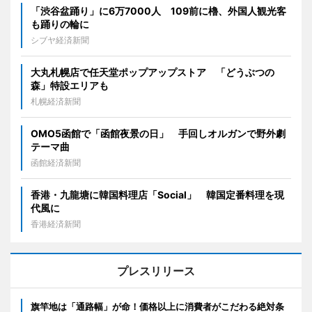
「渋谷盆踊り」に6万7000人 109前に櫓、外国人観光客
も踊りの輪に
シブヤ経済新聞
大丸札幌店で任天堂ポップアップストア 「どうぶつの
森」特設エリアも
札幌経済新聞
OMO5函館で「函館夜景の日」 手回しオルガンで野外劇
テーマ曲
函館経済新聞
香港・九龍塘に韓国料理店「Social」 韓国定番料理を現
代風に
香港経済新聞
プレスリリース
旗竿地は「通路幅」が命！価格以上に消費者がこだわる絶対条