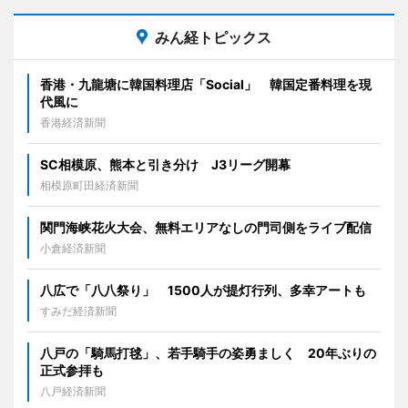
みん経トピックス
香港・九龍塘に韓国料理店「Social」 韓国定番料理を現
代風に
香港経済新聞
SC相模原、熊本と引き分け J3リーグ開幕
相模原町田経済新聞
関門海峡花火大会、無料エリアなしの門司側をライブ配信
小倉経済新聞
八広で「八八祭り」 1500人が提灯行列、多幸アートも
すみだ経済新聞
八戸の「騎馬打毬」、若手騎手の姿勇ましく 20年ぶりの
正式参拝も
八戸経済新聞