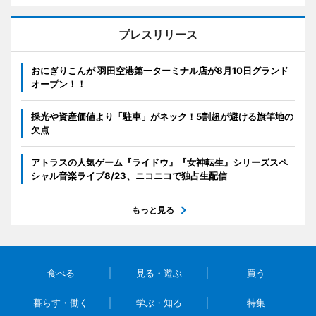
プレスリリース
おにぎりこんが 羽田空港第一ターミナル店が8月10日グランド
オープン！！
採光や資産価値より「駐車」がネック！5割超が避ける旗竿地の
欠点
アトラスの人気ゲーム『ライドウ』『女神転生』シリーズスペ
シャル音楽ライブ8/23、ニコニコで独占生配信
もっと見る
食べる
見る・遊ぶ
買う
暮らす・働く
学ぶ・知る
特集