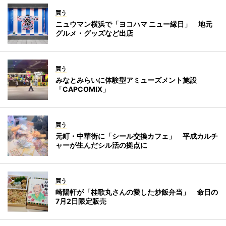
買う
ニュウマン横浜で「ヨコハマ ニュー縁日」 地元
グルメ・グッズなど出店
買う
みなとみらいに体験型アミューズメント施設
「CAPCOMIX」
買う
元町・中華街に「シール交換カフェ」 平成カルチ
ャーが生んだシル活の拠点に
買う
崎陽軒が「桂歌丸さんの愛した炒飯弁当」 命日の
7月2日限定販売