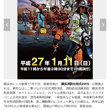
横浜赤レンガ倉庫で1月11日、新春恒例の「
横浜消防出初式2015
」が開催さ
れる。勇壮なはしご乗りなどの古式消防演技、消防総合訓練演技、横浜市消
防音楽隊「ポートエンジェルス」のドリル演技のほか、迫力あるヘリコプタ
ーによる消火放水・漂流者救助訓練、一斉放水などを披露。米海軍日本管区
司令部消防隊の消防車、第二機動隊のレスキュー車などの展示も。昨年は約
78,000人の来場者を集めた。開催は11時から15時30分。観覧自由。