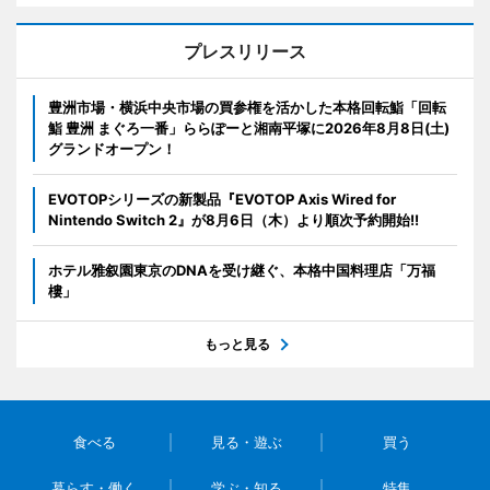
プレスリリース
豊洲市場・横浜中央市場の買参権を活かした本格回転鮨「回転
鮨 豊洲 まぐろ一番」ららぽーと湘南平塚に2026年8月8日(土)
グランドオープン！
EVOTOPシリーズの新製品『EVOTOP Axis Wired for
Nintendo Switch 2』が8月6日（木）より順次予約開始!!
ホテル雅叙園東京のDNAを受け継ぐ、本格中国料理店「万福
樓」
もっと見る
食べる
見る・遊ぶ
買う
暮らす・働く
学ぶ・知る
特集