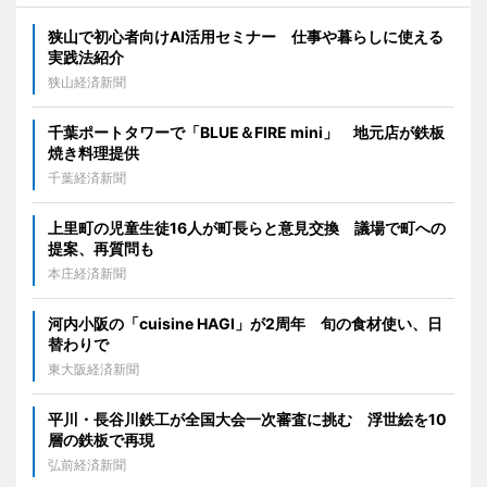
狭山で初心者向けAI活用セミナー 仕事や暮らしに使える
実践法紹介
狭山経済新聞
千葉ポートタワーで「BLUE＆FIRE mini」 地元店が鉄板
焼き料理提供
千葉経済新聞
上里町の児童生徒16人が町長らと意見交換 議場で町への
提案、再質問も
本庄経済新聞
河内小阪の「cuisine HAGI」が2周年 旬の食材使い、日
替わりで
東大阪経済新聞
平川・長谷川鉄工が全国大会一次審査に挑む 浮世絵を10
層の鉄板で再現
弘前経済新聞