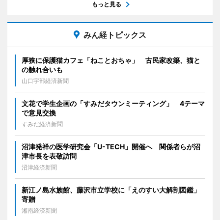
もっと見る
みん経トピックス
厚狭に保護猫カフェ「ねことおちゃ」 古民家改築、猫と
の触れ合いも
山口宇部経済新聞
文花で学生企画の「すみだタウンミーティング」 4テーマ
で意見交換
すみだ経済新聞
沼津発祥の医学研究会「U-TECH」開催へ 関係者らが沼
津市長を表敬訪問
沼津経済新聞
新江ノ島水族館、藤沢市立学校に「えのすい大解剖図鑑」
寄贈
湘南経済新聞