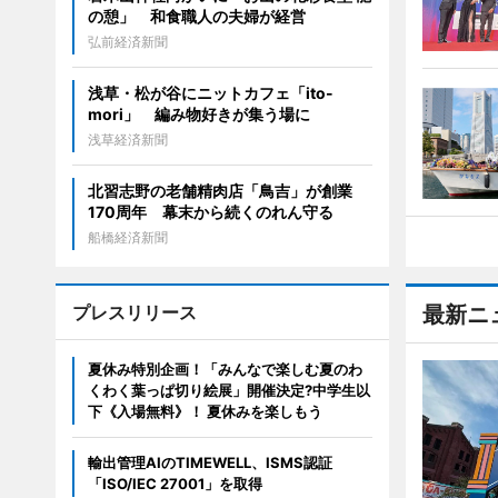
の憩」 和食職人の夫婦が経営
弘前経済新聞
浅草・松が谷にニットカフェ「ito-
mori」 編み物好きが集う場に
浅草経済新聞
北習志野の老舗精肉店「鳥吉」が創業
170周年 幕末から続くのれん守る
船橋経済新聞
プレスリリース
最新ニ
夏休み特別企画！「みんなで楽しむ夏のわ
くわく葉っぱ切り絵展」開催決定?中学生以
下《入場無料》！ 夏休みを楽しもう
輸出管理AIのTIMEWELL、ISMS認証
「ISO/IEC 27001」を取得