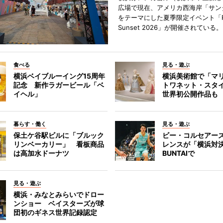
広場で現在、アメリカ西海岸「サン
をテーマにした夏季限定イベント「Red
Sunset 2026」が開催されている。
食べる
見る・遊ぶ
横浜ベイブルーイング15周年
横浜美術館で「マ
記念 新作ラガービール「ベ
トワネット・スタ
イヘル」
世界初公開作品も
暮らす・働く
見る・遊ぶ
保土ケ谷駅ビルに「ブルック
ビー・コルセアー
リンベーカリー」 看板商品
レンスが「横浜対
は高加水ドーナツ
BUNTAIで
見る・遊ぶ
横浜・みなとみらいでドロー
ンショー ベイスターズが球
団初のギネス世界記録認定