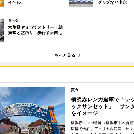
イヘル」
グッズなど出店
食べる
六角橋ヤミ市でストリート結
婚式と盆踊り 歩行者天国も
もっと見る
買う
横浜赤レンガ倉庫で「レ
ックサンセット」 サン
をイメージ
横浜赤レンガ倉庫（横浜市中区新港
広場で現在、アメリカ西海岸「サン