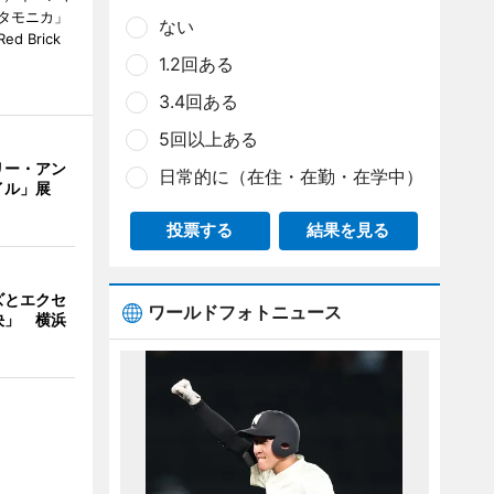
タモニカ」
ない
 Brick
1.2回ある
3.4回ある
5回以上ある
リー・アン
日常的に（在住・在勤・在学中）
イル」展
投票する
結果を見る
ズとエクセ
ワールドフォトニュース
決」 横浜