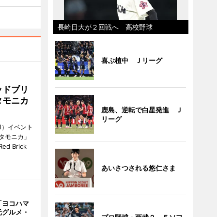
長崎日大が２回戦へ 高校野球
喜ぶ植中 Ｊリーグ
ッドブリ
タモニカ
鹿島、逆転で白星発進 Ｊ
リーグ
1）イベント
タモニカ」
 Brick
あいさつされる悠仁さま
「ヨコハマ
元グルメ・