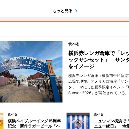
もっと見る
食べる
横浜赤レンガ倉庫で「レ
ックサンセット」 サン
をイメージ
横浜赤レンガ倉庫（横浜市中区新港
広場で現在、アメリカ西海岸「サン
をテーマにした夏季限定イベント「Red
Sunset 2026」が開催されている。
食べる
食べる
横浜ベイブルーイング15周年
ニュウマン横浜で
記念 新作ラガービール「ベ
ニュー縁日」 地