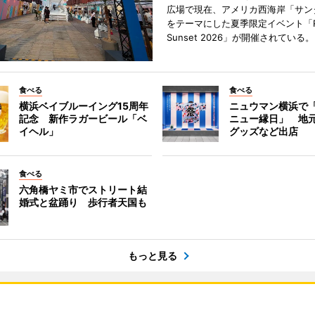
広場で現在、アメリカ西海岸「サン
をテーマにした夏季限定イベント「Red
Sunset 2026」が開催されている。
食べる
食べる
横浜ベイブルーイング15周年
ニュウマン横浜で
記念 新作ラガービール「ベ
ニュー縁日」 地
イヘル」
グッズなど出店
食べる
六角橋ヤミ市でストリート結
婚式と盆踊り 歩行者天国も
もっと見る