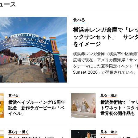
ュース
食べる
横浜赤レンガ倉庫で「レ
ックサンセット」 サン
をイメージ
横浜赤レンガ倉庫（横浜市中区新港
広場で現在、アメリカ西海岸「サン
をテーマにした夏季限定イベント「Red
Sunset 2026」が開催されている。
食べる
見る・遊ぶ
横浜ベイブルーイング15周年
横浜美術館で「マ
記念 新作ラガービール「ベ
トワネット・スタ
イヘル」
世界初公開作品も
暮らす・働く
見る・遊ぶ