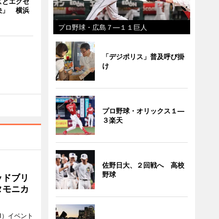
ズとエクセ
決」 横浜
プロ野球・広島７―１１巨人
「デジポリス」普及呼び掛
け
プロ野球・オリックス１―
３楽天
佐野日大、２回戦へ 高校
野球
ッドブリ
タモニカ
1）イベント