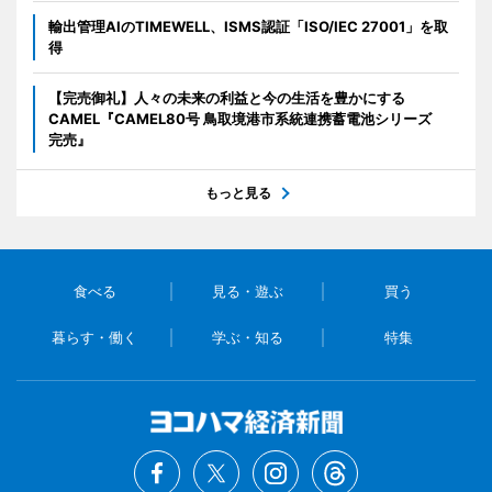
輸出管理AIのTIMEWELL、ISMS認証「ISO/IEC 27001」を取
得
【完売御礼】人々の未来の利益と今の生活を豊かにする
CAMEL『CAMEL80号 鳥取境港市系統連携蓄電池シリーズ
完売』
もっと見る
食べる
見る・遊ぶ
買う
暮らす・働く
学ぶ・知る
特集