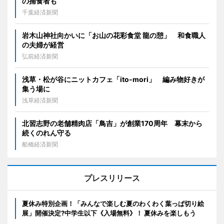
の捕食者も
千葉経済新聞
岩木山神社向かいに「お山の花彩食堂 龍の憩」 和食職人
の夫婦が経営
弘前経済新聞
浅草・松が谷にニットカフェ「ito-mori」 編み物好きが
集う場に
浅草経済新聞
北習志野の老舗精肉店「鳥吉」が創業170周年 幕末から
続くのれん守る
船橋経済新聞
プレスリリース
夏休み特別企画！「みんなで楽しむ夏のわくわく葉っぱ切り絵
展」開催決定?中学生以下《入場無料》！ 夏休みを楽しもう