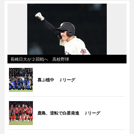
長崎日大が２回戦へ 高校野球
喜ぶ植中 Ｊリーグ
鹿島、逆転で白星発進 Ｊリーグ