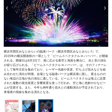
横浜市西区みなとみらいの臨港パーク（横浜市西区みなとみらい1）で、
2025年の横浜開港祭の一環として「ビームスペクタクル in ハーバー」が開催
される。開催日は6月2日で、港に広がる夜空と海面を舞台に、光と音の演出
が繰り広げられる。「ビームスペクタクル in ハーバー」は、そのフィナーレ
として毎年注目を集めており、レーザー光線や音楽、打ち上げ花火などを組
み合わせた演出が特徴。会場となる臨港パークは横浜港に面し、遮るものの
ない海辺の立地が光の演出に適している。ビームスペクタクルは海上に設置
された複数の発光装置と音響装置を使って行われ、空と海に色鮮やかなビー
ムが交差する。また、今年も例年通り花火との連動演出が予定されており、
来場者の視線を集める演出となる。