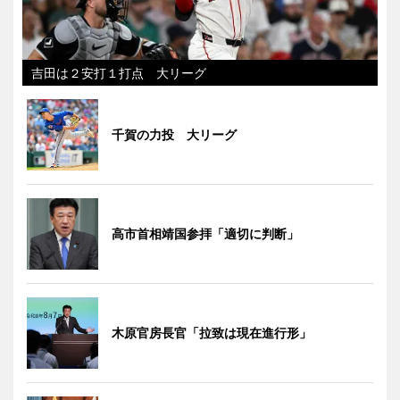
吉田は２安打１打点 大リーグ
千賀の力投 大リーグ
高市首相靖国参拝「適切に判断」
木原官房長官「拉致は現在進行形」