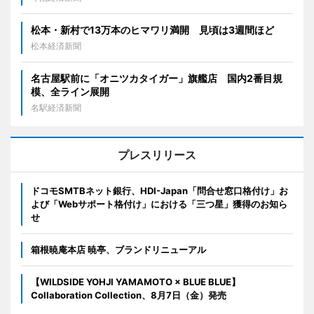
松本・新村で13万本のヒマワリ満開 見頃は3週間ほど
松本経済新聞
名古屋駅前に「オニツカタイガー」旗艦店 国内2番目規
模、全ライン展開
名駅経済新聞
プレスリリース
ドコモSMTBネット銀行、HDI-Japan「問合せ窓口格付け」お
よび「Webサポート格付け」における「三つ星」獲得のお知ら
せ
箱根暁庵本店 暁亭、ブランドリニューアル
【WILDSIDE YOHJI YAMAMOTO × BLUE BLUE】
Collaboration Collection、8月7日（金）発売