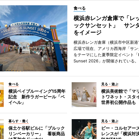
食べる
横浜赤レンガ倉庫で「レ
ックサンセット」 サン
をイメージ
横浜赤レンガ倉庫（横浜市中区新港
広場で現在、アメリカ西海岸「サン
をテーマにした夏季限定イベント「Red
Sunset 2026」が開催されている。
食べる
見る・遊ぶ
横浜ベイブルーイング15周年
横浜美術館で「マ
記念 新作ラガービール「ベ
トワネット・スタ
イヘル」
世界初公開作品も
暮らす・働く
見る・遊ぶ
保土ケ谷駅ビルに「ブルック
ビー・コルセアー
リンベーカリー」 看板商品
レンスが「横浜対