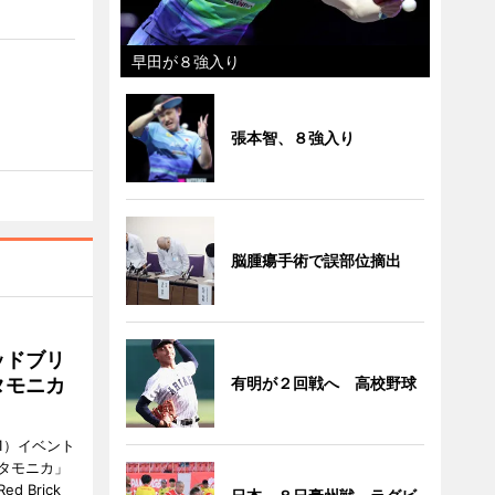
早田が８強入り
張本智、８強入り
脳腫瘍手術で誤部位摘出
ッドブリ
タモニカ
有明が２回戦へ 高校野球
1）イベント
タモニカ」
 Brick