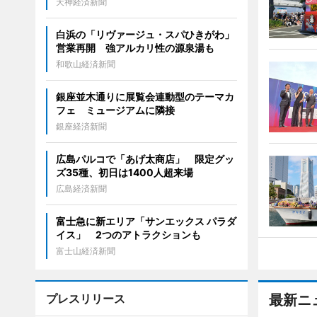
天神経済新聞
白浜の「リヴァージュ・スパひきがわ」
営業再開 強アルカリ性の源泉湯も
和歌山経済新聞
銀座並木通りに展覧会連動型のテーマカ
フェ ミュージアムに隣接
銀座経済新聞
広島パルコで「あげ太商店」 限定グッ
ズ35種、初日は1400人超来場
広島経済新聞
富士急に新エリア「サンエックス パラダ
イス」 2つのアトラクションも
富士山経済新聞
プレスリリース
最新ニ