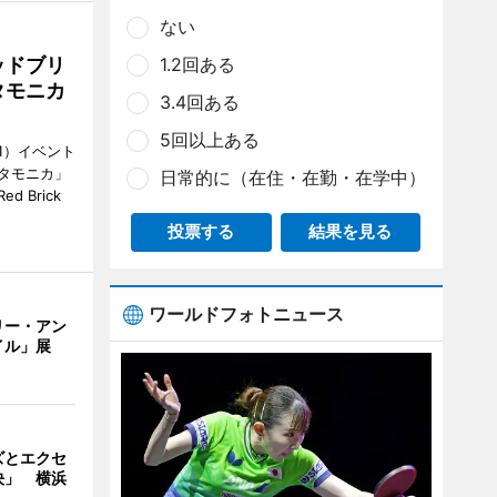
ない
ッドブリ
1.2回ある
タモニカ
3.4回ある
5回以上ある
1）イベント
タモニカ」
日常的に（在住・在勤・在学中）
 Brick
投票する
結果を見る
ワールドフォトニュース
リー・アン
イル」展
ズとエクセ
決」 横浜