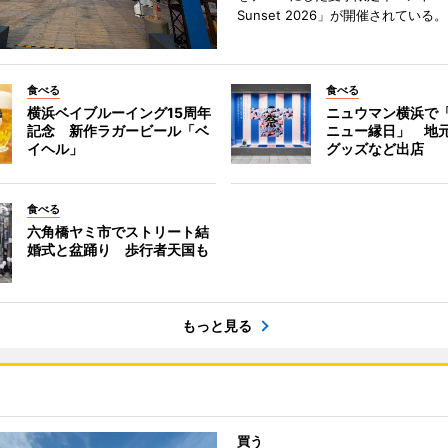
Sunset 2026」が開催されている。
食べる
食べる
横浜ベイブルーイング15周年
ニュウマン横浜で
記念 新作ラガービール「ベ
ニュー縁日」 地
イヘル」
グッズなど出店
食べる
六角橋ヤミ市でストリート結
婚式と盆踊り 歩行者天国も
もっと見る
買う