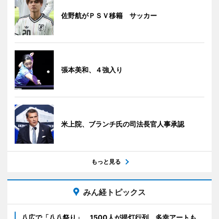
佐野航がＰＳＶ移籍 サッカー
張本美和、４強入り
米上院、ブランチ氏の司法長官人事承認
もっと見る
みん経トピックス
八広で「八八祭り」 1500人が提灯行列、多幸アートも