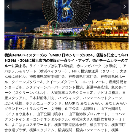
横浜DeNAベイスターズの「SMBC 日本シリーズ2024」優勝を記念して年11
月29日・30日に横浜市内の施設が一斉ライトアップ、街がチームカラーのブ
ルーに染まる。
ライトアップは以下45施設。赤レンガパーク（水際線）、ア
パホテル＆リゾート〈横浜ベイタワー〉、NHK 横浜放送局（タワー）、大さ
ん橋ふ頭ビル、神奈川県警察本部庁舎、神奈川県庁本庁舎、神奈川県民ホー
ル、クイーンズタワーA、クイーンズタワーB、コレットマーレ、産業貿易セ
ンタービル、シタディーンハーバーフロント横浜、新港中央広場、象の鼻パ
ーク（スクリーンパネル）、大観覧車コスモクロック21、ナビオス横浜、日
産スタジアム、日本郵船氷川丸、ハマウィング、ハンマーヘッドクレーン、
ぷかり桟橋、ホテルニューグランド、MARK IS みなとみらい、みなとみらい
グランドセントラルタワー、女神橋、山下公園（水際線）、山下公園通り
（イチョウ並木）、山下公園（噴水）、山下臨港線プロムナード、ヨコハマ
グランドインターコンチネンタルホテル、横浜港大さん橋国際客船ターミナ
ル、よこはまコスモワールド、横浜市開港記念会館、横浜市庁舎、横浜市庁
舎水辺プラザ、横浜スタジアム、横浜税関、横浜ハンマーヘッド、横浜