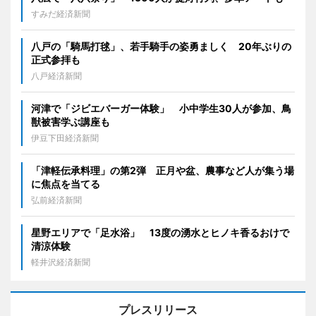
すみだ経済新聞
八戸の「騎馬打毬」、若手騎手の姿勇ましく 20年ぶりの
正式参拝も
八戸経済新聞
河津で「ジビエバーガー体験」 小中学生30人が参加、鳥
獣被害学ぶ講座も
伊豆下田経済新聞
「津軽伝承料理」の第2弾 正月や盆、農事など人が集う場
に焦点を当てる
弘前経済新聞
星野エリアで「足水浴」 13度の湧水とヒノキ香るおけで
清涼体験
軽井沢経済新聞
プレスリリース