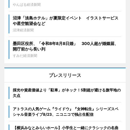
やんばる経済新聞
沼津「淡島ホテル」が夏限定イベント イラストサービス
や星空観望会など
沼津経済新聞
墨田区役所、「令和8年8月8日婚」 300人超が婚姻届、
開庁前から長い列
すみだ経済新聞
プレスリリース
採光や資産価値より「駐車」がネック！5割超が避ける旗竿地の
欠点
アトラスの人気ゲーム『ライドウ』『女神転生』シリーズスペ
シャル音楽ライブ8/23、ニコニコで独占生配信
【横浜みなとみらいホール】小学生と一緒にクラシックの名曲