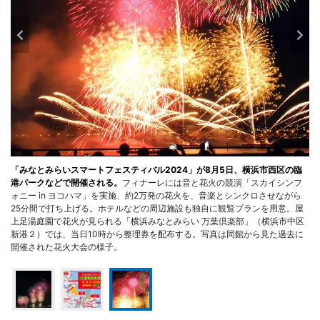
「みなとみらいスマートフェスティバル2024」が8月5日、横浜市西区の臨
港パークなどで開催される。
フィナーレには音と花火の競演「スカイシンフ
ォニー in ヨコハマ」を実施、約2万発の花火を、音楽とシンクロさせながら
25分間で打ち上げる。ホテルなどの周辺施設も独自に観覧プランを用意。屋
上足湯庭園で花火が見られる「横浜みなとみらい 万葉倶楽部」（横浜市中区
新港２）では、当日10時から整理券を配布する。写真は同館から見た過去に
開催された花火大会の様子。