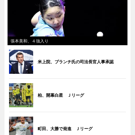
張本美和、４強入り
米上院、ブランチ氏の司法長官人事承認
柏、開幕白星 Ｊリーグ
町田、大勝で発進 Ｊリーグ