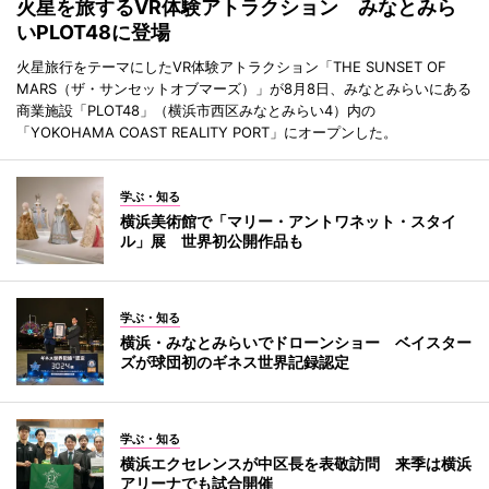
火星を旅するVR体験アトラクション みなとみら
いPLOT48に登場
火星旅行をテーマにしたVR体験アトラクション「THE SUNSET OF
MARS（ザ・サンセットオブマーズ）」が8月8日、みなとみらいにある
商業施設「PLOT48」（横浜市西区みなとみらい4）内の
「YOKOHAMA COAST REALITY PORT」にオープンした。
学ぶ・知る
横浜美術館で「マリー・アントワネット・スタイ
ル」展 世界初公開作品も
学ぶ・知る
横浜・みなとみらいでドローンショー ベイスター
ズが球団初のギネス世界記録認定
学ぶ・知る
横浜エクセレンスが中区長を表敬訪問 来季は横浜
アリーナでも試合開催