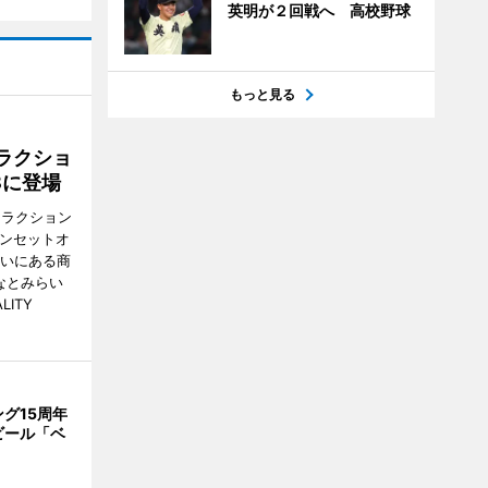
英明が２回戦へ 高校野球
もっと見る
ラクショ
8に登場
トラクション
・サンセットオ
らいにある商
なとみらい
LITY
グ15周年
ビール「ベ