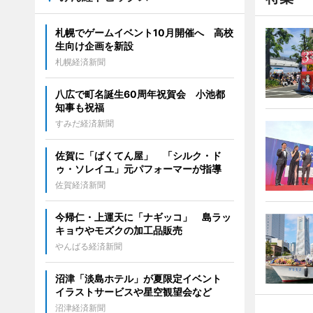
札幌でゲームイベント10月開催へ 高校
生向け企画を新設
札幌経済新聞
八広で町名誕生60周年祝賀会 小池都
知事も祝福
すみだ経済新聞
佐賀に「ばくてん屋」 「シルク・ド
ゥ・ソレイユ」元パフォーマーが指導
佐賀経済新聞
今帰仁・上運天に「ナギッコ」 島ラッ
キョウやモズクの加工品販売
やんばる経済新聞
沼津「淡島ホテル」が夏限定イベント
イラストサービスや星空観望会など
沼津経済新聞