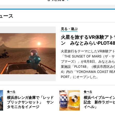
ュース
見る・遊ぶ
火星を旅するVR体験アト
ン みなとみらいPLOT4
火星旅行をテーマにしたVR体験ア
「THE SUNSET OF MARS（ザ
ブマーズ）」が8月8日、みなとみ
業施設「PLOT48」（横浜市西区み
4）内の「YOKOHAMA COAST REA
PORT」にオープンした。
食べる
食べる
横浜赤レンガ倉庫で「レッド
横浜ベイブルーイン
ブリックサンセット」 サン
記念 新作ラガー
タモニカをイメージ
イヘル」