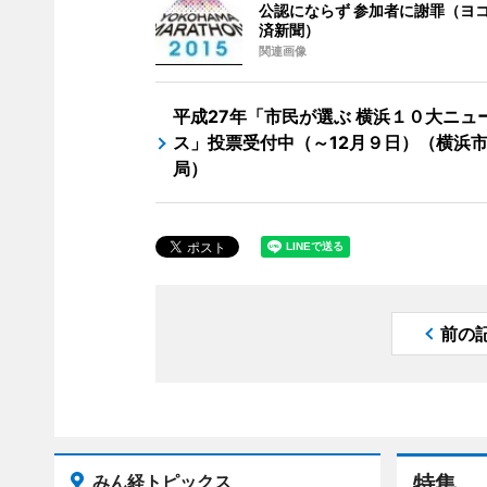
公認にならず 参加者に謝罪（ヨ
済新聞）
関連画像
平成27年「市民が選ぶ 横浜１０大ニュ
ス」投票受付中（～12月９日）（横浜
局）
前の
みん経トピックス
特集