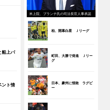
米上院、ブランチ氏の司法長官人事承認
柏、開幕白星 Ｊリーグ
と船上パ
町田、大勝で発進 Ｊリー
グ
日本、豪州に惜敗 ラグビ
ベント情
ー