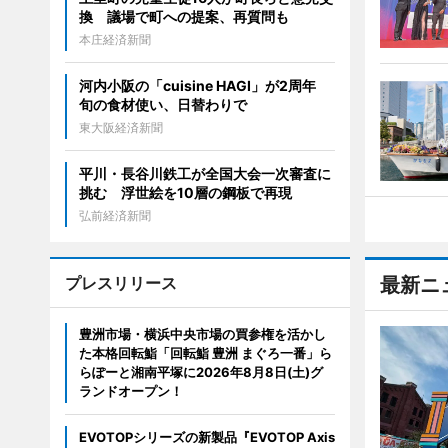
換 議場で町への提案、再質問も
本庄経済新聞
河内小阪の「cuisine HAGI」が2周年
旬の食材使い、日替わりで
東大阪経済新聞
平川・長谷川鉄工が全国大会一次審査に
挑む 浮世絵を10層の鋼板で再現
弘前経済新聞
プレスリリース
最新ニ
豊洲市場・横浜中央市場の買参権を活かし
た本格回転鮨「回転鮨 豊洲 まぐろ一番」ら
らぽーと湘南平塚に2026年8月8日(土)グ
ランドオープン！
EVOTOPシリーズの新製品『EVOTOP Axis