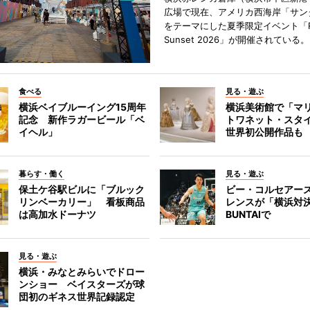
広場で現在、アメリカ西海岸「サン
をテーマにした夏季限定イベント「Red
Sunset 2026」が開催されている。
食べる
見る・遊ぶ
横浜ベイブルーイング15周年
横浜美術館で「マ
記念 新作ラガービール「ベ
トワネット・スタ
イヘル」
世界初公開作品も
暮らす・働く
見る・遊ぶ
保土ケ谷駅ビルに「ブルック
ビー・コルセアー
リンベーカリー」 看板商品
レンスが「横浜対
は高加水ドーナツ
BUNTAIで
見る・遊ぶ
横浜・みなとみらいでドロー
ンショー ベイスターズが球
団初のギネス世界記録認定