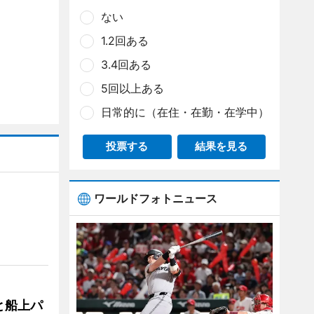
ない
1.2回ある
3.4回ある
5回以上ある
日常的に（在住・在勤・在学中）
投票する
結果を見る
ワールドフォトニュース
と船上パ