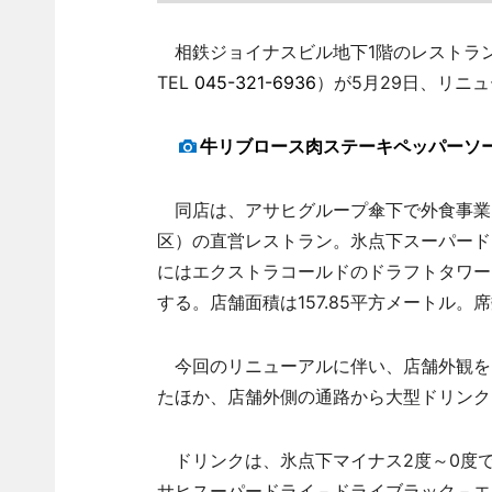
相鉄ジョイナスビル地下1階のレストラン
TEL
045-321-6936
）が5月29日、リニ
牛リブロース肉ステーキペッパーソ
同店は、アサヒグループ傘下で外食事業
区）の直営レストラン。氷点下スーパード
にはエクストラコールドのドラフトタワー
する。店舗面積は157.85平方メートル。席
今回のリニューアルに伴い、店舗外観を
たほか、店舗外側の通路から大型ドリンク
ドリンクは、氷点下マイナス2度～0度で
サヒスーパードライ－ドライブラック－エ