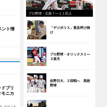
プロ野球・広島７―１１巨人
「デジポリス」普及呼び掛
ベント情
け
プロ野球・オリックス１―
３楽天
佐野日大、２回戦へ 高校
野球
ッドブリ
タモニカ
1）イベント