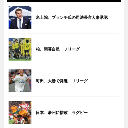
米上院、ブランチ氏の司法長官人事承認
柏、開幕白星 Ｊリーグ
町田、大勝で発進 Ｊリーグ
日本、豪州に惜敗 ラグビー