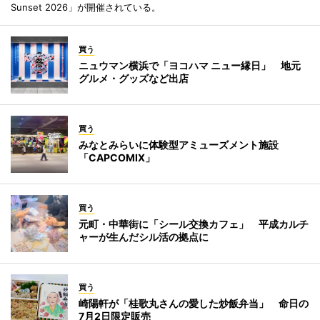
Sunset 2026」が開催されている。
買う
ニュウマン横浜で「ヨコハマ ニュー縁日」 地元
グルメ・グッズなど出店
買う
みなとみらいに体験型アミューズメント施設
「CAPCOMIX」
買う
元町・中華街に「シール交換カフェ」 平成カルチ
ャーが生んだシル活の拠点に
買う
崎陽軒が「桂歌丸さんの愛した炒飯弁当」 命日の
7月2日限定販売