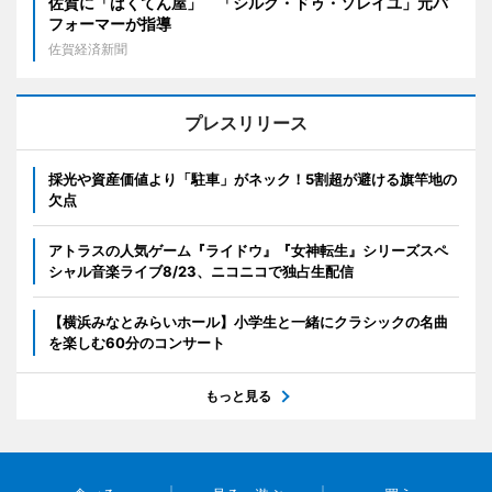
佐賀に「ばくてん屋」 「シルク・ドゥ・ソレイユ」元パ
フォーマーが指導
佐賀経済新聞
プレスリリース
採光や資産価値より「駐車」がネック！5割超が避ける旗竿地の
欠点
アトラスの人気ゲーム『ライドウ』『女神転生』シリーズスペ
シャル音楽ライブ8/23、ニコニコで独占生配信
【横浜みなとみらいホール】小学生と一緒にクラシックの名曲
を楽しむ60分のコンサート
もっと見る