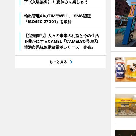
下《入場無料》！ 夏休みを楽しもう
輸出管理AIのTIMEWELL、ISMS認証
「ISO/IEC 27001」を取得
【完売御礼】人々の未来の利益と今の生活
を豊かにするCAMEL『CAMEL80号 鳥取
境港市系統連携蓄電池シリーズ 完売』
もっと見る