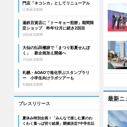
門店「ネコシカ」としてリニューアル
江東経済新聞
遠鉄百貨店に「トーキョー煎餅」期間限
定ショップ 昨年12月に続き2回目
浜松経済新聞
大仙の払田柵跡で「まつり彩夏せんぼ
く」 新企画加え開催へ
大仙経済新聞
札幌・AOAOで進化学ぶスタンプラリ
ー 小学生向けラボツアーも
札幌経済新聞
最新ニ
プレスリリース
夏休み特別企画！「みんなで楽しむ夏のわ
くわく葉っぱ切り絵展」開催決定?中学生以