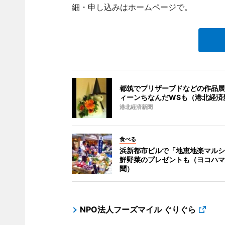
細・申し込みはホームページで。
都筑でプリザーブドなどの作品展
ィーンちなんだWSも（港北経済
港北経済新聞
食べる
浜新都市ビルで「地恵地楽マルシ
鮮野菜のプレゼントも（ヨコハマ
聞）
NPO法人フーズマイル ぐりぐら