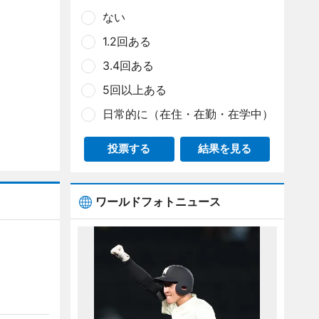
ない
1.2回ある
3.4回ある
5回以上ある
日常的に（在住・在勤・在学中）
投票する
結果を見る
ワールドフォトニュース