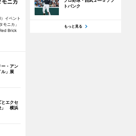
プロ野球・西武２―５ソフ
タモニカ
トバンク
1）イベント
タモニカ」
もっと見る
 Brick
リー・アン
イル」展
ズとエクセ
決」 横浜