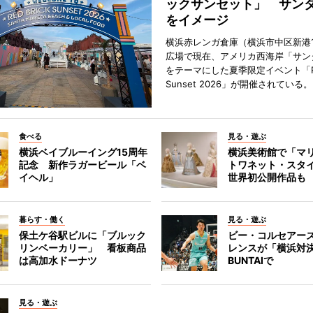
ックサンセット」 サン
をイメージ
横浜赤レンガ倉庫（横浜市中区新港
広場で現在、アメリカ西海岸「サン
をテーマにした夏季限定イベント「Red
Sunset 2026」が開催されている。
食べる
見る・遊ぶ
横浜ベイブルーイング15周年
横浜美術館で「マ
記念 新作ラガービール「ベ
トワネット・スタ
イヘル」
世界初公開作品も
暮らす・働く
見る・遊ぶ
保土ケ谷駅ビルに「ブルック
ビー・コルセアー
リンベーカリー」 看板商品
レンスが「横浜対
は高加水ドーナツ
BUNTAIで
見る・遊ぶ