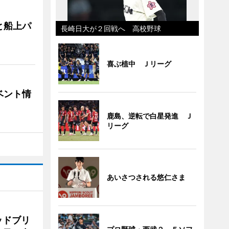
と船上パ
長崎日大が２回戦へ 高校野球
喜ぶ植中 Ｊリーグ
ベント情
鹿島、逆転で白星発進 Ｊ
リーグ
あいさつされる悠仁さま
ッドブリ