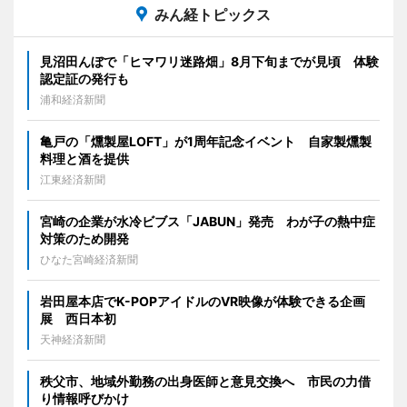
みん経トピックス
見沼田んぼで「ヒマワリ迷路畑」8月下旬までが見頃 体験
認定証の発行も
浦和経済新聞
亀戸の「燻製屋LOFT」が1周年記念イベント 自家製燻製
料理と酒を提供
江東経済新聞
宮崎の企業が水冷ビブス「JABUN」発売 わが子の熱中症
対策のため開発
ひなた宮崎経済新聞
岩田屋本店でK-POPアイドルのVR映像が体験できる企画
展 西日本初
天神経済新聞
秩父市、地域外勤務の出身医師と意見交換へ 市民の力借
り情報呼びかけ