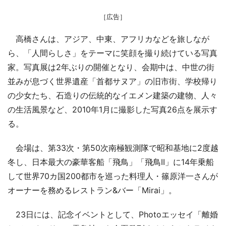
［広告］
高橋さんは、アジア、中東、アフリカなどを旅しなが
ら、「人間らしさ」をテーマに笑顔を撮り続けている写真
家。写真展は2年ぶりの開催となり、会期中は、中世の街
並みが息づく世界遺産「首都サヌア」の旧市街、学校帰り
の少女たち、石造りの伝統的なイエメン建築の建物、人々
の生活風景など、2010年1月に撮影した写真26点を展示す
る。
会場は、第33次・第50次南極観測隊で昭和基地に2度越
冬し、日本最大の豪華客船「飛鳥」「飛鳥II」に14年乗船
して世界70カ国200都市を巡った料理人・篠原洋一さんが
オーナーを務めるレストラン&バー「Mirai」。
23日には、記念イベントとして、Photoエッセイ「離婚