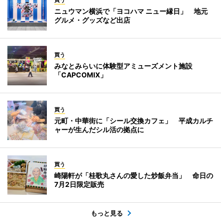
買う
ニュウマン横浜で「ヨコハマ ニュー縁日」 地元
グルメ・グッズなど出店
買う
みなとみらいに体験型アミューズメント施設
「CAPCOMIX」
買う
元町・中華街に「シール交換カフェ」 平成カルチ
ャーが生んだシル活の拠点に
買う
崎陽軒が「桂歌丸さんの愛した炒飯弁当」 命日の
7月2日限定販売
もっと見る