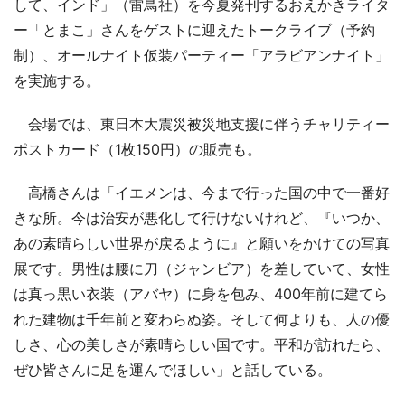
して、インド」（雷鳥社）を今夏発刊するおえかきライタ
ー「とまこ」さんをゲストに迎えたトークライブ（予約
制）、オールナイト仮装パーティー「アラビアンナイト」
を実施する。
会場では、東日本大震災被災地支援に伴うチャリティー
ポストカード（1枚150円）の販売も。
高橋さんは「イエメンは、今まで行った国の中で一番好
きな所。今は治安が悪化して行けないけれど、『いつか、
あの素晴らしい世界が戻るように』と願いをかけての写真
展です。男性は腰に刀（ジャンビア）を差していて、女性
は真っ黒い衣装（アバヤ）に身を包み、400年前に建てら
れた建物は千年前と変わらぬ姿。そして何よりも、人の優
しさ、心の美しさが素晴らしい国です。平和が訪れたら、
ぜひ皆さんに足を運んでほしい」と話している。