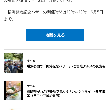
の店舗を復活できれば」と話している。
横浜開港記念バザーの開催時間は10時～19時。6月5日
まで。
地図を見る
食べる
横浜公園で「開港記念バザー」-ご当地グルメの販売も
食べる
崎陽軒がわさび醤油で味わう「いかシウマイ」-夏季限
定（ヨコハマ経済新聞）