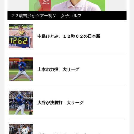
２２歳吉沢がツアー初Ｖ 女子ゴルフ
中島ひとみ、１２秒６２の日本新
山本の力投 大リーグ
大谷が決勝打 大リーグ