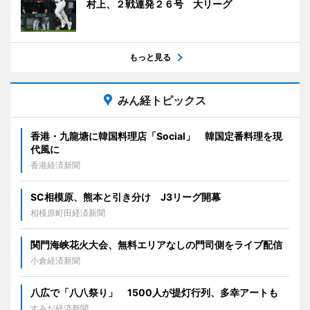
村上、２戦連発２６号 大リーグ
もっと見る
みん経トピックス
香港・九龍塘に韓国料理店「Social」 韓国定番料理を現
代風に
香港経済新聞
SC相模原、熊本と引き分け J3リーグ開幕
相模原町田経済新聞
関門海峡花火大会、無料エリアなしの門司側をライブ配信
小倉経済新聞
八広で「八八祭り」 1500人が提灯行列、多幸アートも
すみだ経済新聞