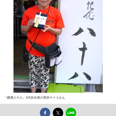
「横濱八十八」3代目女将の荒井テイコさん