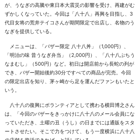
が、うなぎの高騰や東日本大震災の影響を受け、再建がむ
ずかしくなっていた。今回は「八十八」再興を目指し、3
代目女将の荒井テイコさんが期間限定で出店し、名物のう
なぎを提供している。
メニューは、「バザー限定 八十八丼」（1,000円）、
「明治の味 昔うなぎ弁当」（2,000円）、「八十八ぷちう
なまむし」（500円）など。初日は開店前から長蛇の列が
でき、バザー開始後約30分ですべての商品が完売。今回
の限定出店を知り、茅ヶ崎から足を運んだファンもいたと
いう。
八十八の復興にボランティアとして携わる横田博之さん
は、「今回のバザーをきっかけに八十八のメール会員にな
っていただき、土曜の丑（うし）の日までには通販をスタ
ートさせたい。そこで力をつけて、もう一度横浜に八十八