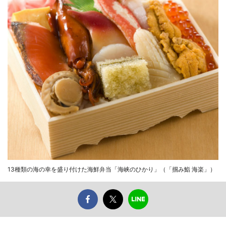
13種類の海の幸を盛り付けた海鮮弁当「海峡のひかり」（「掴み鮨 海楽」）