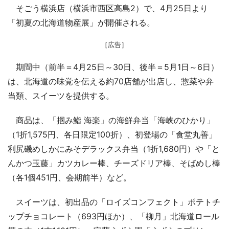
そごう横浜店（横浜市西区高島2）で、4月25日より
「初夏の北海道物産展」が開催される。
［広告］
期間中（前半＝4月25日～30日、後半＝5月1日～6日）
は、北海道の味覚を伝える約70店舗が出店し、惣菜や弁
当類、スイーツを提供する。
商品は、「掴み鮨 海楽」の海鮮弁当「海峡のひかり」
（1折1,575円、各日限定100折）、初登場の「食堂丸善」
利尻磯めしかにみそデラックス弁当（1折1,680円）や「と
んかつ玉藤」カツカレー棒、チーズドリア棒、そばめし棒
（各1個451円、会期前半）など。
スイーツは、初出品の「ロイズコンフェクト」ポテトチ
ップチョコレート（693円ほか）、「柳月」北海道ロール