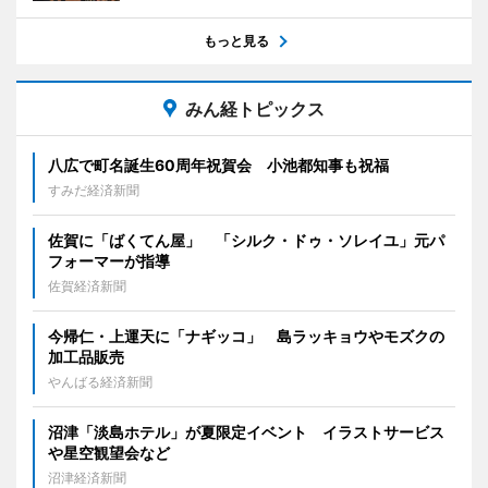
もっと見る
みん経トピックス
八広で町名誕生60周年祝賀会 小池都知事も祝福
すみだ経済新聞
佐賀に「ばくてん屋」 「シルク・ドゥ・ソレイユ」元パ
フォーマーが指導
佐賀経済新聞
今帰仁・上運天に「ナギッコ」 島ラッキョウやモズクの
加工品販売
やんばる経済新聞
沼津「淡島ホテル」が夏限定イベント イラストサービス
や星空観望会など
沼津経済新聞