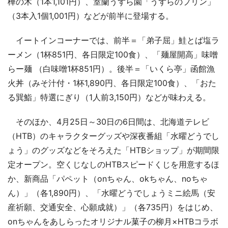
樺の木（1本1,101円）、室蘭うずら園「うずらのプリン」
（3本入1個1,001円）などが前半に登場する。
イートインコーナーでは、前半＝「弟子屈」鮭とば塩ラ
ーメン（1杯851円、各日限定100食）、「麺屋開高」味噌
らー麺 （白味噌1杯851円）。後半＝「いくら亭」函館漁
火丼（みそ汁付・1杯1,890円、各日限定100食）、「おた
る巽鮨」特選にぎり（1人前3,150円）などが味わえる。
そのほか、4月25日～30日の6日間は、北海道テレビ
（HTB）のキャラクターグッズや深夜番組「水曜どうでし
ょう」のグッズなどをそろえた「HTBショップ」が期間限
定オープン。空くじなしのHTBスピードくじを用意するほ
か、新商品「パペット（onちゃん、okちゃん、noちゃ
ん）」（各1,890円）、「水曜どうでしょうミニ絵馬（安
産祈願、交通安全、心願成就）」（各735円）をはじめ、
onちゃんをあしらったオリジナル菓子の柳月×HTBコラボ