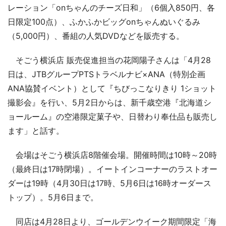
レーション「onちゃんのチーズ日和」（6個入850円、各
日限定100点）、ふかふかビッグonちゃんぬいぐるみ
（5,000円）、番組の人気DVDなどを販売する。
そごう横浜店 販売促進担当の花岡陽子さんは「4月28
日は、JTBグループPTSトラベルナビ×ANA（特別企画
ANA協賛イベント）として『ちびっこなりきり 1ショット
撮影会』を行い、5月2日からは、新千歳空港『北海道シ
ョールーム』の空港限定菓子や、日替わり奉仕品も販売し
ます」と話す。
会場はそごう横浜店8階催会場。開催時間は10時～20時
（最終日は17時閉場）。イートインコーナーのラストオー
ダーは19時（4月30日は17時、5月6日は16時オーダース
トップ）。5月6日まで。
同店は4月28日より、ゴールデンウイーク期間限定「海