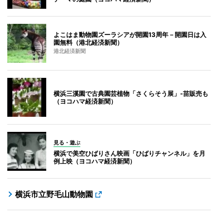
よこはま動物園ズーラシアが開園13周年－開園日は入
園無料（港北経済新聞）
港北経済新聞
横浜三溪園で古典園芸植物「さくらそう展」-苗販売も
（ヨコハマ経済新聞）
見る・遊ぶ
横浜で美空ひばりさん映画「ひばりチャンネル」を月
例上映（ヨコハマ経済新聞）
横浜市立野毛山動物園