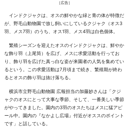
［広告］
インドクジャクは、オスの鮮やかな緑と青の体が特徴だ
が、野毛山動物園で放し飼いにしているクジャク（オス3
羽、メス7羽）のうち、オス1羽、メス4羽は白色個体。
繁殖シーズンを迎えたオスのインドクジャクは、鮮やか
な飾り羽（上尾筒）を広げ、メスに求愛活動を行ってお
り、飾り羽を広げた真っ白な姿が来園者の人気を集めてい
るという。この求愛活動は7月頃まで続き、繁殖期が終わ
るとオスの飾り羽は抜け落ちる。
横浜市立野毛山動物園 広報担当の加藤妙さんは「クジ
ャクのオスにとって大事な季節、そして、一番美しい季節
がやってきました。園内の3羽のオスたちはメスに猛アピ
ール中。園内の『なかよし広場』付近がオススのポイント
です」と話している。