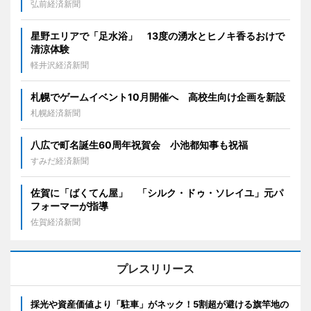
弘前経済新聞
星野エリアで「足水浴」 13度の湧水とヒノキ香るおけで
清涼体験
軽井沢経済新聞
札幌でゲームイベント10月開催へ 高校生向け企画を新設
札幌経済新聞
八広で町名誕生60周年祝賀会 小池都知事も祝福
すみだ経済新聞
佐賀に「ばくてん屋」 「シルク・ドゥ・ソレイユ」元パ
フォーマーが指導
佐賀経済新聞
プレスリリース
採光や資産価値より「駐車」がネック！5割超が避ける旗竿地の