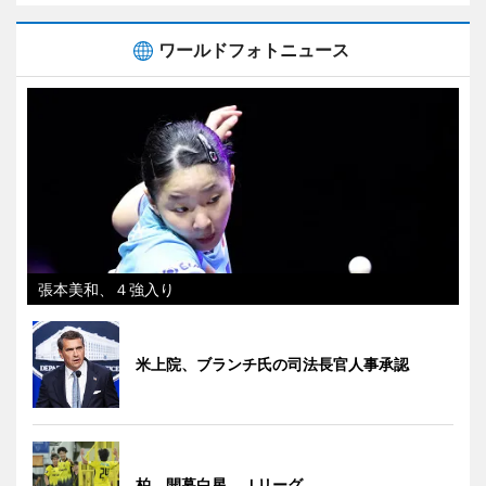
ワールドフォトニュース
張本美和、４強入り
米上院、ブランチ氏の司法長官人事承認
柏、開幕白星 Ｊリーグ