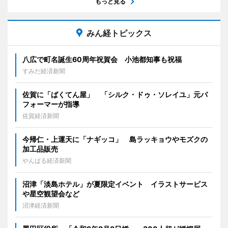
もっと見る
みん経トピックス
八広で町名誕生60周年祝賀会 小池都知事も祝福
すみだ経済新聞
佐賀に「ばくてん屋」 「シルク・ドゥ・ソレイユ」元パ
フォーマーが指導
佐賀経済新聞
今帰仁・上運天に「ナギッコ」 島ラッキョウやモズクの
加工品販売
やんばる経済新聞
沼津「淡島ホテル」が夏限定イベント イラストサービス
や星空観望会など
沼津経済新聞