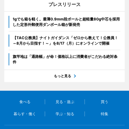
プレスリリース
1gでも箱を軽く。最薄0.9mm段ボールと超軽量80g中芯を採用
した定形外郵便用ダンボール箱が新発売
【TAC公務員】ナイトガイダンス「ゼロから教えて！公務員！
～8月から目指す！～」を8/17（月）にオンラインで開催
旗竿地は「通路幅」が命！価格以上に消費者がこだわる絶対条
件
もっと見る
食べる
見る・遊ぶ
買う
暮らす・働く
学ぶ・知る
特集