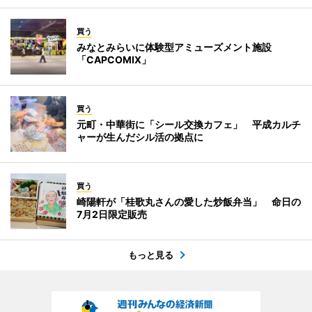
買う
みなとみらいに体験型アミューズメント施設
「CAPCOMIX」
買う
元町・中華街に「シール交換カフェ」 平成カルチ
ャーが生んだシル活の拠点に
買う
崎陽軒が「桂歌丸さんの愛した炒飯弁当」 命日の
7月2日限定販売
もっと見る