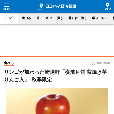
32°C
食べる
見る・遊ぶ
買う
暮らす・働く
学ぶ・知る
食べる
2011.09.04
リンゴが加わった崎陽軒「横濱月餅 紫焼き芋
りんご入」-秋季限定