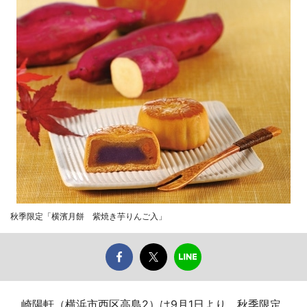
秋季限定「横濱月餅 紫焼き芋りんご入」
崎陽軒（横浜市西区高島2）は9月1日より、秋季限定