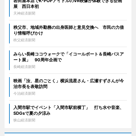
岩田屋本店でK-POPアイドルのVR映像が体験できる企画
展 西日本初
天神経済新聞
秩父市、地域外勤務の出身医師と意見交換へ 市民の力借
り情報呼びかけ
秩父経済新聞
みらい長崎ココウォークで「イコールボート＆長崎バスア
ート展」 90周年企画で
長崎経済新聞
映画「汝、星のごとく」横浜流星さん・広瀬すずさんが今
治市長を表敬訪問
今治経済新聞
入間市駅でイベント「入間市駅前横丁」 打ち水や音楽、
SDGsで夏の夕涼み
狭山経済新聞