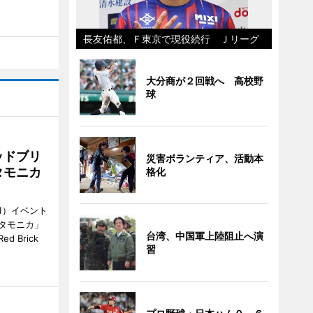
長友佑都、Ｆ東京で現役続行 Ｊリーグ
大分商が２回戦へ 高校野
球
ッドブリ
災害ボランティア、活動本
タモニカ
格化
1）イベント
タモニカ」
台湾、中国軍上陸阻止へ演
 Brick
習