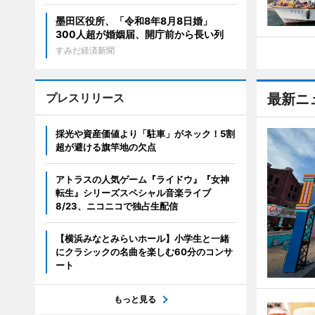
墨田区役所、「令和8年8月8日婚」
300人超が婚姻届、開庁前から長い列
すみだ経済新聞
プレスリリース
最新ニ
採光や資産価値より「駐車」がネック！5割
超が避ける旗竿地の欠点
アトラスの人気ゲーム『ライドウ』『女神
転生』シリーズスペシャル音楽ライブ
8/23、ニコニコで独占生配信
【横浜みなとみらいホール】小学生と一緒
にクラシックの名曲を楽しむ60分のコンサ
ート
もっと見る