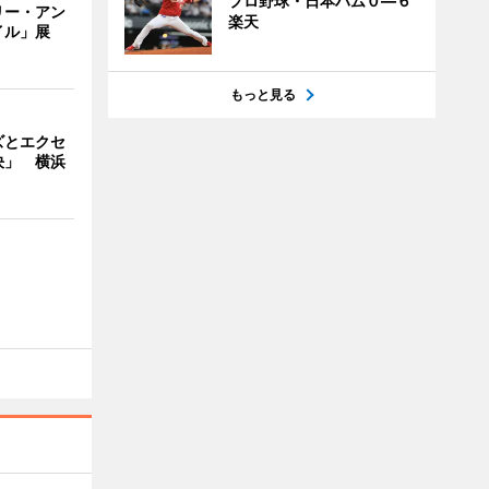
プロ野球・日本ハム０―６
リー・アン
楽天
イル」展
もっと見る
ズとエクセ
決」 横浜