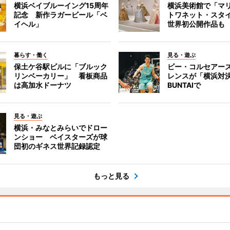
横浜ベイブルーイング15周年
横浜美術館で「マ
記念 新作ラガービール「ベ
トワネット・スタ
イヘル」
世界初公開作品も
暮らす・働く
見る・遊ぶ
保土ケ谷駅ビルに「ブルック
ビー・コルセアー
リンベーカリー」 看板商品
レンスが「横浜対
は高加水ドーナツ
BUNTAIで
見る・遊ぶ
横浜・みなとみらいでドロー
ンショー ベイスターズが球
団初のギネス世界記録認定
もっと見る