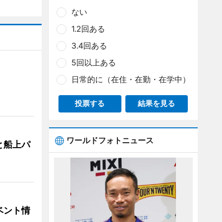
ない
1.2回ある
3.4回ある
5回以上ある
日常的に（在住・在勤・在学中）
投票する
結果を見る
ワールドフォトニュース
と船上パ
ベント情