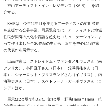
「神山アーティスト・イン・レジデンス（KAIR）」を紹
介する。
KAIRは、今年12年目を迎えるアーティストの短期滞在
を支援する公募事業。同展覧会では、アーティストと地域
住民が固有の文化や言語を超えたコミュニケーションによ
って作り出した全36作品の中から、近年を中心に18作家
の代表作を展示する。
出品作家は、ストレイドム・ファンダメルヴェさん（南
アフリカ）、林田直子さん（日本）、録澤壽雄さん（日
本）、シャーロット・ブリスランドさん（イギリス）、内
海聖史さん（日本）、スベトラーナ・ガーボヴァさん（ロ
シア）ほか。
展示は2会場で行われ、第1会場＝野毛Hana＊Hana、第
2会場＝オープンスペース兼カフェ「nitehi works」（中