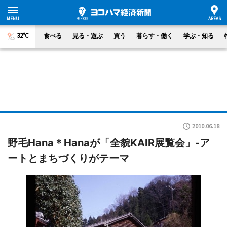
32°C
食べる
見る・遊ぶ
買う
暮らす・働く
学ぶ・知る
2010.06.18
野毛Hana＊Hanaが「全貌KAIR展覧会」-ア
ートとまちづくりがテーマ