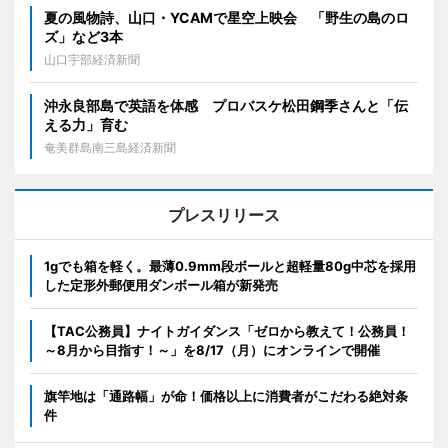
夏の風物詩、山口・YCAMで星空上映会 「野生の島のロ
ズ」など3本
山口宇部経済新聞
沖永良部島で英語を体感 プロバスケ松田鋼季さんと「伝
える力」育む
奄美群島南三島経済新聞
プレスリリース
1gでも箱を軽く。最薄0.9mm段ボールと超軽量80g中芯を採用
した定形外郵便用ダンボール箱が新発売
【TAC公務員】ナイトガイダンス「ゼロから教えて！公務員！
～8月から目指す！～」を8/17（月）にオンラインで開催
旗竿地は「通路幅」が命！価格以上に消費者がこだわる絶対条
件