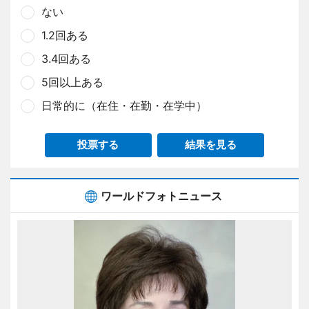
ない
1.2回ある
3.4回ある
5回以上ある
日常的に（在住・在勤・在学中）
投票する
結果を見る
ワールドフォトニュース