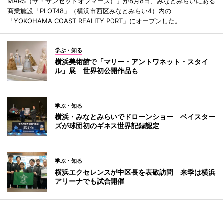
MARS（ザ・サンセットオブマーズ）」が8月8日、みなとみらいにある
商業施設「PLOT48」（横浜市西区みなとみらい4）内の
「YOKOHAMA COAST REALITY PORT」にオープンした。
学ぶ・知る
横浜美術館で「マリー・アントワネット・スタイ
ル」展 世界初公開作品も
学ぶ・知る
横浜・みなとみらいでドローンショー ベイスター
ズが球団初のギネス世界記録認定
学ぶ・知る
横浜エクセレンスが中区長を表敬訪問 来季は横浜
アリーナでも試合開催