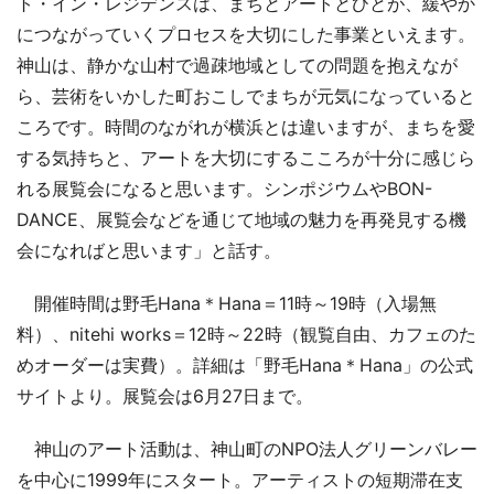
ト・イン・レジデンスは、まちとアートとひとが、緩やか
につながっていくプロセスを大切にした事業といえます。
神山は、静かな山村で過疎地域としての問題を抱えなが
ら、芸術をいかした町おこしでまちが元気になっていると
ころです。時間のながれが横浜とは違いますが、まちを愛
する気持ちと、アートを大切にするこころが十分に感じら
れる展覧会になると思います。シンポジウムやBON-
DANCE、展覧会などを通じて地域の魅力を再発見する機
会になればと思います」と話す。
開催時間は野毛Hana＊Hana＝11時～19時（入場無
料）、nitehi works＝12時～22時（観覧自由、カフェのた
めオーダーは実費）。詳細は「野毛Hana＊Hana」の公式
サイトより。展覧会は6月27日まで。
神山のアート活動は、神山町のNPO法人グリーンバレー
を中心に1999年にスタート。アーティストの短期滞在支