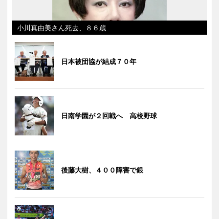
小川真由美さん死去、８６歳
日本被団協が結成７０年
日南学園が２回戦へ 高校野球
後藤大樹、４００障害で銀