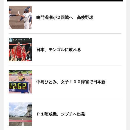
鳴門渦潮が２回戦へ 高校野球
日本、モンゴルに敗れる
中島ひとみ、女子１００障害で日本新
Ｐ１哨戒機、ジブチへ出発