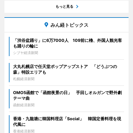
もっと見る
みん経トピックス
「渋谷盆踊り」に6万7000人 109前に櫓、外国人観光客
も踊りの輪に
シブヤ経済新聞
大丸札幌店で任天堂ポップアップストア 「どうぶつの
森」特設エリアも
札幌経済新聞
OMO5函館で「函館夜景の日」 手回しオルガンで野外劇
テーマ曲
函館経済新聞
香港・九龍塘に韓国料理店「Social」 韓国定番料理を現
代風に
香港経済新聞