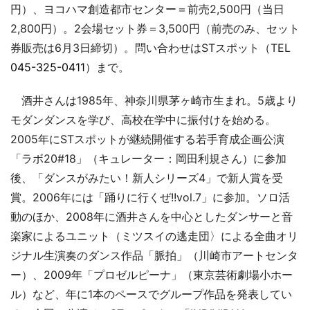
円）、ヨコハマ創造都市センター＝前売2,500円（当日
2,800円）。2会場セット券＝3,500円（前売のみ、セット
券販売は6月3日締切）。問い合わせはSTスポット（TEL
045-325-0411
）まで。
酒井さんは1985年、神奈川県茅ヶ崎市生まれ。5歳より
モダンダンスを学び、高校在学中に振付けを始める。
2005年にSTスポットが継続開催する若手育成企画公演
「ラボ20#18」（キュレーター：岡田利規さん）に参加
後、「ダンスがみたい！新人シリーズ4」で新人賞を受
賞。2006年には「踊りに行くぜ!!vol.7」に参加。ソロ活
動のほか、2008年に酒井さんを中心としたダンサーと音
楽家によるユニット（ミツスイの逃走団〉による全曲オリ
ジナル生演奏のダンス作品「脈拍」（川崎市アートセンタ
ー）、2009年「プロゼルピーナ」（東京芸術劇場小ホー
ル）など、年に1本のペースでグループ作品を発表してい