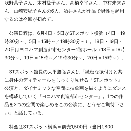
浅野葉子さん、木村愛子さん、高橋幸平さん、中村未来さ
ん、山崎安紀子さんの6人。酒井さんが作品で男性を起用
するのは今回が初めて。
公演日程は、6月4日・5日がSTスポット横浜（4日＝19
時30分～、5日＝15時～／19時30分～）。18日・19日・
20日はヨコハマ創造都市センター1階ホール（18日＝19時
30分～、19日＝15時～／19時30分～、20日＝15時～）。
STスポット館長の大平勝弘さんは「緻密な振付けと共
に身体のディティールをじっくり見せる『STスポット』
公演と、ダイナミックな空間に抽象画を描くようにダンス
を構成していく『ヨコハマ創造都市センター』。1つの作
品を2つの空間で楽しめるこの公演に、どうぞご期待下さ
い」と話している。
料金はSTスポット横浜＝前売1,500円（当日1,800