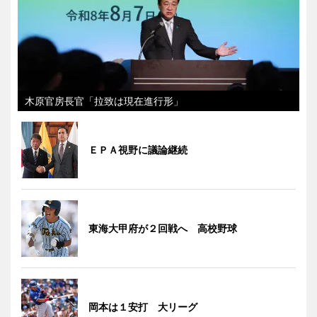
木原官房長官「拉致は現在進行形」
ＥＰＡ視野に議論継続
東海大甲府が２回戦へ 高校野球
岡本は１安打 大リーグ