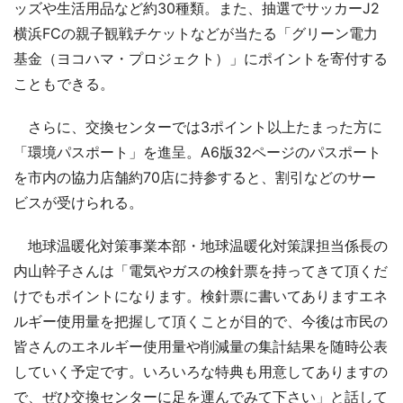
ッズや生活用品など約30種類。また、抽選でサッカーJ2
横浜FCの親子観戦チケットなどが当たる「グリーン電力
基金（ヨコハマ・プロジェクト）」にポイントを寄付する
こともできる。
さらに、交換センターでは3ポイント以上たまった方に
「環境パスポート」を進呈。A6版32ページのパスポート
を市内の協力店舗約70店に持参すると、割引などのサー
ビスが受けられる。
地球温暖化対策事業本部・地球温暖化対策課担当係長の
内山幹子さんは「電気やガスの検針票を持ってきて頂くだ
けでもポイントになります。検針票に書いてありますエネ
ルギー使用量を把握して頂くことが目的で、今後は市民の
皆さんのエネルギー使用量や削減量の集計結果を随時公表
していく予定です。いろいろな特典も用意してありますの
で、ぜひ交換センターに足を運んでみて下さい」と話して