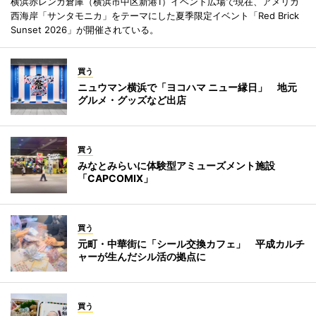
横浜赤レンガ倉庫（横浜市中区新港1）イベント広場で現在、アメリカ
西海岸「サンタモニカ」をテーマにした夏季限定イベント「Red Brick
Sunset 2026」が開催されている。
買う
ニュウマン横浜で「ヨコハマ ニュー縁日」 地元
グルメ・グッズなど出店
買う
みなとみらいに体験型アミューズメント施設
「CAPCOMIX」
買う
元町・中華街に「シール交換カフェ」 平成カルチ
ャーが生んだシル活の拠点に
買う