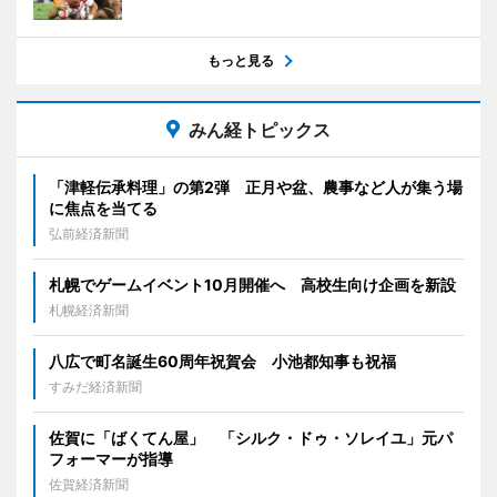
もっと見る
みん経トピックス
「津軽伝承料理」の第2弾 正月や盆、農事など人が集う場
に焦点を当てる
弘前経済新聞
札幌でゲームイベント10月開催へ 高校生向け企画を新設
札幌経済新聞
八広で町名誕生60周年祝賀会 小池都知事も祝福
すみだ経済新聞
佐賀に「ばくてん屋」 「シルク・ドゥ・ソレイユ」元パ
フォーマーが指導
佐賀経済新聞