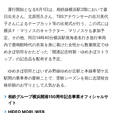
運行開始となる6月1日は、相鉄線横浜駅2階において森
日出夫さん、北原照久さん、TBSアナウンサーの吉川美代
子さんによるテープカット等の出発式が行う。この式には
横浜Ｆ・マリノスのキャラクター、マリノスケも参加予
定。その他、同日14時40分横浜駅発海老名行き急行車両
内で鹿鳴館時代の衣装を身に着けた女性から数量限定でゆ
めきぼ切符をかたどった「開港記念特製・ゆめきぼストラ
ップ」の記念品を配布する予定。
ゆめきぼ切符とはいずみ野線ゆめが丘駅と本線希望ケ丘
駅間の乗車券の愛称ことで、受験シーズンを前に志望校合
格祈願のお守りとして人気がある。
相鉄グループ横浜開港150周年記念事業オフィシャルサ
イト
HIDEO MORI :WEB