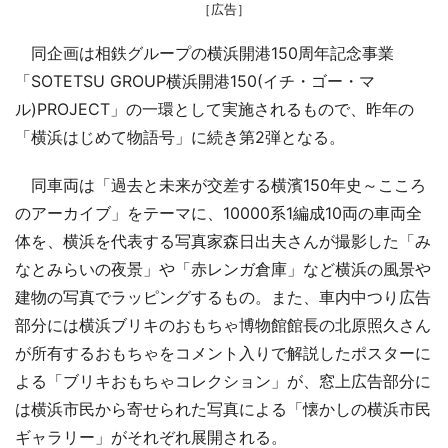
［広告］
同企画は相鉄グループの横浜開港150周年記念事業
「SOTETSU GROUP横浜開港150(イチ・ゴー・マ
ル)PROJECT」の一環として実施されるもので、昨年の
「横浜はじめて物語号」に続き第2弾となる。
同車両は「過去と未来が交差する横濱150年史～こころ
のアーカイブ」をテーマに、10000系1編成10両の車両全
体を、横浜を代表する写真家森日出夫さんが撮影した「み
なとみらいの夜景」や「赤レンガ倉庫」など横浜の風景や
建物の写真でラッピングするもの。また、車内中つり広告
部分には横浜ブリキのおもちゃ博物館館長の北原照久さん
が所有するおもちゃをコメント入りで解説したポスターに
よる「ブリキおもちゃコレクション」が、窓上広告部分に
は横浜市民から寄せられた写真による「懐かしの横浜市民
ギャラリー」がそれぞれ展開される。