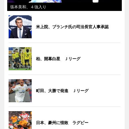
張本美和、４強入り
米上院、ブランチ氏の司法長官人事承認
柏、開幕白星 Ｊリーグ
町田、大勝で発進 Ｊリーグ
日本、豪州に惜敗 ラグビー