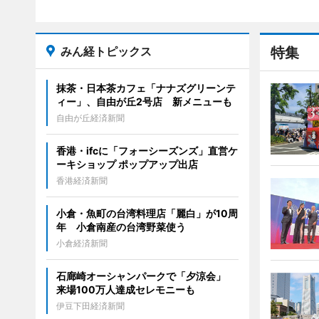
みん経トピックス
特集
抹茶・日本茶カフェ「ナナズグリーンテ
ィー」、自由が丘2号店 新メニューも
自由が丘経済新聞
香港・ifcに「フォーシーズンズ」直営ケ
ーキショップ ポップアップ出店
香港経済新聞
小倉・魚町の台湾料理店「麗白」が10周
年 小倉南産の台湾野菜使う
小倉経済新聞
石廊崎オーシャンパークで「夕涼会」
来場100万人達成セレモニーも
伊豆下田経済新聞