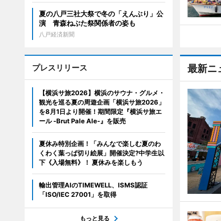
夏の八戸三社大祭で冬の「えんぶり」公
演 青森ねぶた祭関係者の姿も
八戸経済新聞
プレスリリース
最新ニ
【横浜サ旅2026】横浜のサウナ・グルメ・
観光を巡る夏の周遊企画「横浜サ旅2026」
を8月1日より開催！期間限定『横浜サ旅エ
ール -Brut Pale Ale-』を販売
夏休み特別企画！「みんなで楽しむ夏のわ
くわく葉っぱ切り絵展」開催決定?中学生以
下《入場無料》！ 夏休みを楽しもう
輸出管理AIのTIMEWELL、ISMS認証
「ISO/IEC 27001」を取得
もっと見る