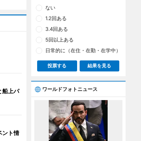
ない
1.2回ある
3.4回ある
5回以上ある
日常的に（在住・在勤・在学中）
投票する
結果を見る
ワールドフォトニュース
と船上パ
ベント情