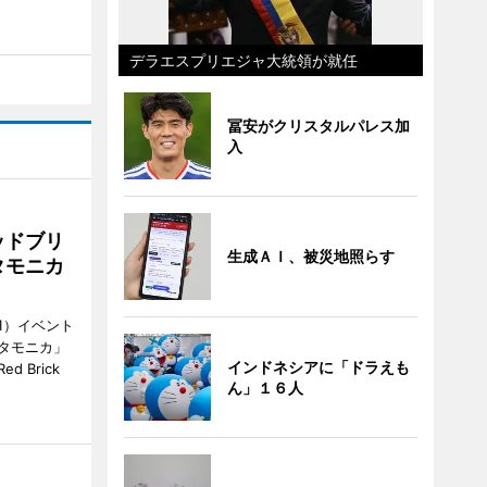
デラエスプリエジャ大統領が就任
冨安がクリスタルパレス加
入
ッドブリ
生成ＡＩ、被災地照らす
タモニカ
1）イベント
タモニカ」
インドネシアに「ドラえも
 Brick
ん」１６人