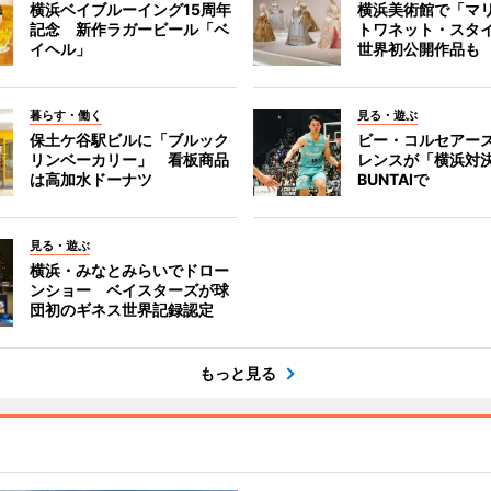
横浜ベイブルーイング15周年
横浜美術館で「マ
記念 新作ラガービール「ベ
トワネット・スタ
イヘル」
世界初公開作品も
暮らす・働く
見る・遊ぶ
保土ケ谷駅ビルに「ブルック
ビー・コルセアー
リンベーカリー」 看板商品
レンスが「横浜対
は高加水ドーナツ
BUNTAIで
見る・遊ぶ
横浜・みなとみらいでドロー
ンショー ベイスターズが球
団初のギネス世界記録認定
もっと見る