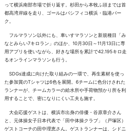
って横浜南部市場で折り返す。杉田から本牧ふ頭までは首
都高湾岸線を走り、ゴールはパシフィコ横浜・臨港パー
ク。
フルマラソン以外にも、車いすマラソンと新規種目「み
なとみらい7キロラン」のほか、10月30日～11月13日に専
用アプリを使いながら、好きな場所を累計で42.195キロ走
るオンラインマラソンも行う。
SDGs達成に向けた取り組みの一環で、再生素材を使っ
た参加賞のTシャツは6色を展開。6チームに色分けされた
ランナーが、チームカラーの給水所や手荷物預かり所を利
用することで、密になりにくい工夫も施す。
大会応援ゲストは、横浜市出身の俳優・谷原章介さん
と、元体操女子日本代表で「田中体操クラブ」（戸塚区）
ゲストコーチの田中理恵さん。ゲストランナーは、シドニ