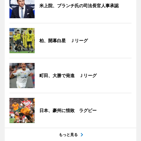
米上院、ブランチ氏の司法長官人事承認
柏、開幕白星 Ｊリーグ
町田、大勝で発進 Ｊリーグ
日本、豪州に惜敗 ラグビー
もっと見る