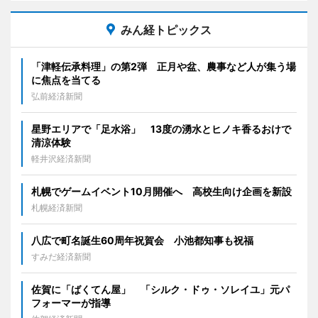
みん経トピックス
「津軽伝承料理」の第2弾 正月や盆、農事など人が集う場
に焦点を当てる
弘前経済新聞
星野エリアで「足水浴」 13度の湧水とヒノキ香るおけで
清涼体験
軽井沢経済新聞
札幌でゲームイベント10月開催へ 高校生向け企画を新設
札幌経済新聞
八広で町名誕生60周年祝賀会 小池都知事も祝福
すみだ経済新聞
佐賀に「ばくてん屋」 「シルク・ドゥ・ソレイユ」元パ
フォーマーが指導