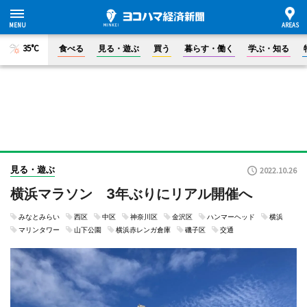
35°C
食べる
見る・遊ぶ
買う
暮らす・働く
学ぶ・知る
見る・遊ぶ
2022.10.26
横浜マラソン 3年ぶりにリアル開催へ
みなとみらい
西区
中区
神奈川区
金沢区
ハンマーヘッド
横浜
マリンタワー
山下公園
横浜赤レンガ倉庫
磯子区
交通