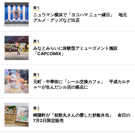
買う
ニュウマン横浜で「ヨコハマ ニュー縁日」 地元
グルメ・グッズなど出店
買う
みなとみらいに体験型アミューズメント施設
「CAPCOMIX」
買う
元町・中華街に「シール交換カフェ」 平成カルチ
ャーが生んだシル活の拠点に
買う
崎陽軒が「桂歌丸さんの愛した炒飯弁当」 命日の
7月2日限定販売