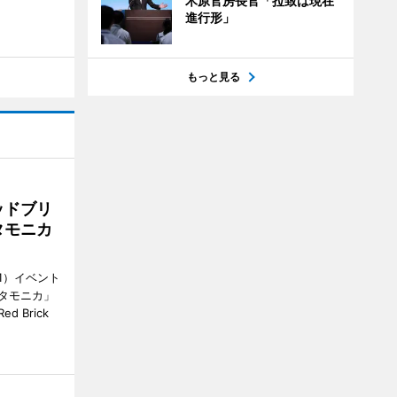
木原官房長官「拉致は現在
進行形」
もっと見る
ッドブリ
タモニカ
1）イベント
タモニカ」
 Brick