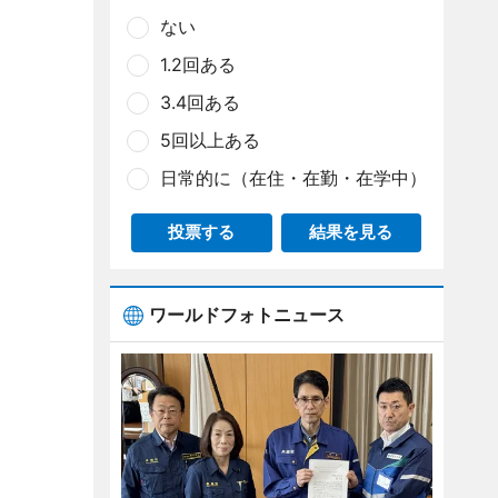
ない
1.2回ある
3.4回ある
5回以上ある
日常的に（在住・在勤・在学中）
投票する
結果を見る
ワールドフォトニュース