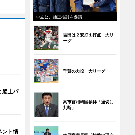
中立公、補正検討を要請
吉田は２安打１打点 大リ
ーグ
千賀の力投 大リーグ
と船上パ
高市首相靖国参拝「適切に
判断」
ベント情