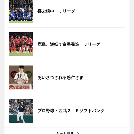
喜ぶ植中 Ｊリーグ
鹿島、逆転で白星発進 Ｊリーグ
あいさつされる悠仁さま
プロ野球・西武２―５ソフトバンク
もっと見る