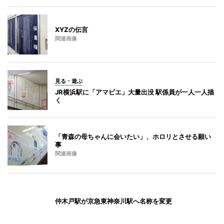
XYZの伝言
関連画像
見る・遊ぶ
JR横浜駅に「アマビエ」大量出没 駅係員が一人一人描
く
「青森の母ちゃんに会いたい」、ホロリとさせる願い
事
関連画像
仲木戸駅が京急東神奈川駅へ名称を変更