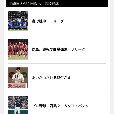
長崎日大が２回戦へ 高校野球
喜ぶ植中 Ｊリーグ
鹿島、逆転で白星発進 Ｊリーグ
あいさつされる悠仁さま
プロ野球・西武２―５ソフトバンク