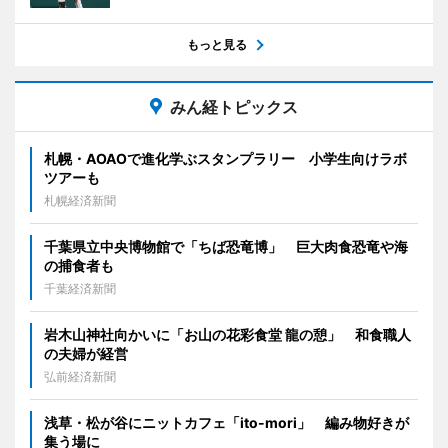
もっと見る
みん経トピックス
札幌・AOAOで進化学ぶスタンプラリー 小学生向けラボ
ツアーも
札幌経済新聞
千葉県立中央博物館で「ちば恐竜博」 巨大肉食恐竜や海
の捕食者も
千葉経済新聞
岩木山神社向かいに「お山の花彩食堂 龍の憩」 和食職人
の夫婦が経営
弘前経済新聞
浅草・松が谷にニットカフェ「ito-mori」 編み物好きが
集う場に