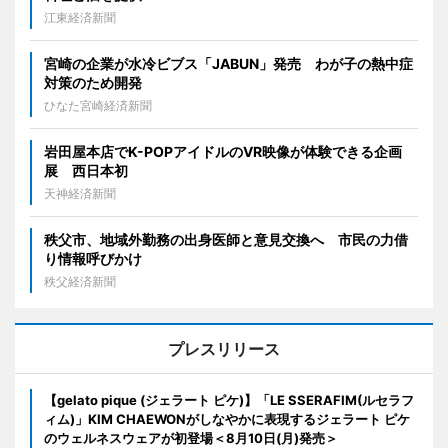
江東経済新聞
宮崎の企業が水冷ビブス「JABUN」発売 わが子の熱中症
対策のため開発
ひなた宮崎経済新聞
岩田屋本店でK-POPアイドルのVR映像が体験できる企画
展 西日本初
天神経済新聞
秩父市、地域外勤務の出身医師と意見交換へ 市民の力借
り情報呼びかけ
秩父経済新聞
プレスリリース
【gelato pique (ジェラート ピケ)】「LE SSERAFIM(ルセラフ
ィム)」KIM CHAEWONがしなやかに表現するジェラート ピケ
のウェルネスウェアが初登場＜8月10日(月)発売＞