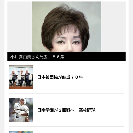
小川真由美さん死去、８６歳
日本被団協が結成７０年
日南学園が２回戦へ 高校野球