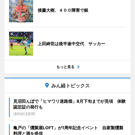
後藤大樹、４００障害で銀
上田綺世は後半途中交代 サッカー
もっと見る
みん経トピックス
見沼田んぼで「ヒマワリ迷路畑」8月下旬までが見頃 体験
認定証の発行も
浦和経済新聞
亀戸の「燻製屋LOFT」が1周年記念イベント 自家製燻製
料理と酒を提供