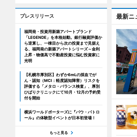
プレスリリース
最新ニ
福岡発・投資用新築アパートブランド
「LEGENDE」を本格始動。銀行融資評価か
ら逆算し、一棟目から次の投資まで見据え
る、福岡発の新築アパートシリーズ～金利
上昇・物価高で不動産投資に悩む投資家に
光明
【札幌市厚別区】わずか6mLの採血でが
ん・認知（MCI：軽度認知障害）リスクを
評価する「メタロ・バランス検査」、厚別
ひばりクリニックにて10月・12月の予約受
付を開始
横浜ワールドポーターズに『パウ・パトロ
ール』の体験型イベントが日本初登場！
もっと見る