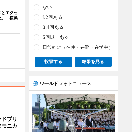
ない
ズとエクセ
1.2回ある
決」 横浜
3.4回ある
5回以上ある
日常的に（在住・在勤・在学中）
投票する
結果を見る
ワールドフォトニュース
ッドブリ
タモニカ