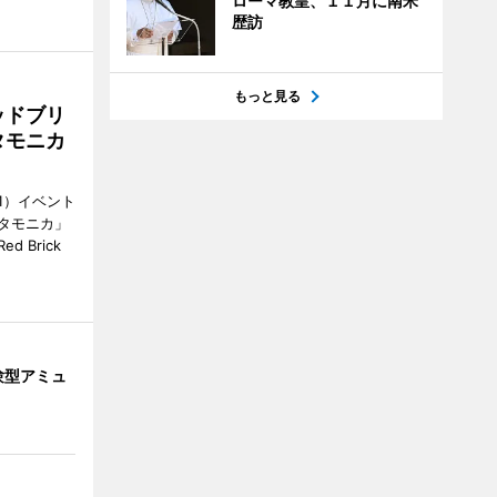
ローマ教皇、１１月に南米
歴訪
もっと見る
ッドブリ
タモニカ
1）イベント
タモニカ」
 Brick
験型アミュ