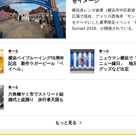
をイメージ
横浜赤レンガ倉庫（横浜市中区新港
広場で現在、アメリカ西海岸「サン
をテーマにした夏季限定イベント「Red
Sunset 2026」が開催されている。
食べる
食べる
横浜ベイブルーイング15周年
ニュウマン横浜で
記念 新作ラガービール「ベ
ニュー縁日」 地
イヘル」
グッズなど出店
食べる
六角橋ヤミ市でストリート結
婚式と盆踊り 歩行者天国も
もっと見る