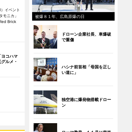
1）イベント
タモニカ」
被爆８１年、広島原爆の日
 Brick
ドローン企業社長、車爆破
で重傷
「ヨコハマ
元グルメ・
ハシナ前首相「母国を正し
い道に」
独空港に爆発物搭載ドロー
ン