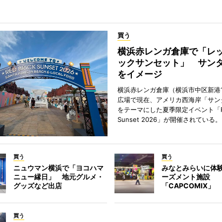
買う
横浜赤レンガ倉庫で「レ
ックサンセット」 サン
をイメージ
横浜赤レンガ倉庫（横浜市中区新港
広場で現在、アメリカ西海岸「サン
をテーマにした夏季限定イベント「Red
Sunset 2026」が開催されている。
買う
買う
ニュウマン横浜で「ヨコハマ
みなとみらいに体
ニュー縁日」 地元グルメ・
ーズメント施設
グッズなど出店
「CAPCOMIX」
買う