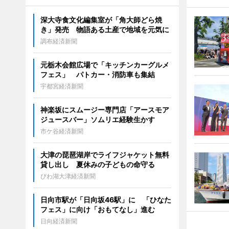
深大寺食文化編集室が「角大師どら焼
き」発売 物語ある土産で地域を元気に
調布経済新聞
元栃木会館広場で「キッチンカーグルメ
フェス」 パトカー・消防車も集結
宇都宮経済新聞
神楽坂にスムージー専門店「アースモア
ジュースバー」ソムリエ経験生かす
市ケ谷経済新聞
大津の琵琶湖岸でライフジャケット無料
貸し出し 夏休みの子どもの命守る
びわ湖大津経済新聞
日向市駅が「日向坂46駅」に 「ひなた
フェス」に向け「おもてなし」進む
日向経済新聞