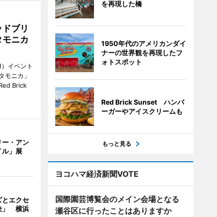
を再現した橋
ッドブリ
タモニカ
1950年代のアメリカンダイ
ナーの世界観を再現したフ
ォトスポット
1）イベント
タモニカ」
 Brick
Red Brick Sunset ハンバ
ーガーやアイスクリームも
リー・アン
もっと見る
イル」展
ヨコハマ経済新聞VOTE
国際園芸博覧会のメイン会場となる
ズとエクセ
決」 横浜
瀬谷区に行ったことはありますか