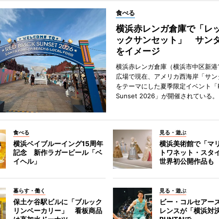
食べる
横浜赤レンガ倉庫で「レ
ックサンセット」 サン
をイメージ
横浜赤レンガ倉庫（横浜市中区新港
広場で現在、アメリカ西海岸「サン
をテーマにした夏季限定イベント「Red
Sunset 2026」が開催されている。
食べる
見る・遊ぶ
横浜ベイブルーイング15周年
横浜美術館で「マ
記念 新作ラガービール「ベ
トワネット・スタ
イヘル」
世界初公開作品も
暮らす・働く
見る・遊ぶ
保土ケ谷駅ビルに「ブルック
ビー・コルセアー
リンベーカリー」 看板商品
レンスが「横浜対