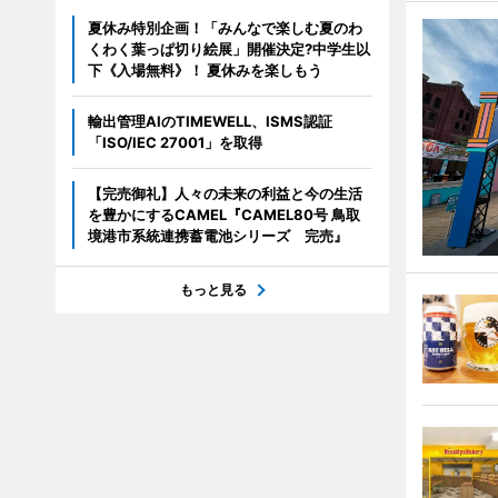
夏休み特別企画！「みんなで楽しむ夏のわ
くわく葉っぱ切り絵展」開催決定?中学生以
下《入場無料》！ 夏休みを楽しもう
輸出管理AIのTIMEWELL、ISMS認証
「ISO/IEC 27001」を取得
【完売御礼】人々の未来の利益と今の生活
を豊かにするCAMEL『CAMEL80号 鳥取
境港市系統連携蓄電池シリーズ 完売』
もっと見る