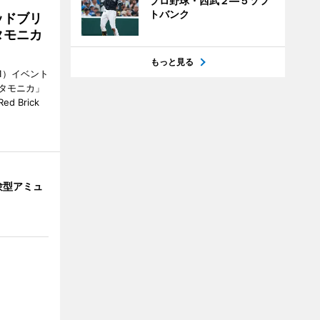
プロ野球・西武２―５ソフ
トバンク
ッドブリ
タモニカ
もっと見る
1）イベント
タモニカ」
 Brick
験型アミュ