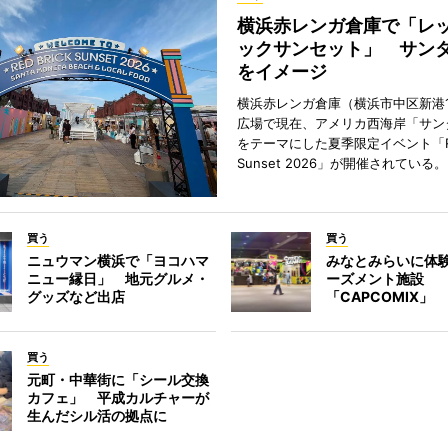
横浜赤レンガ倉庫で「レ
ックサンセット」 サン
をイメージ
横浜赤レンガ倉庫（横浜市中区新港
広場で現在、アメリカ西海岸「サン
をテーマにした夏季限定イベント「Red
Sunset 2026」が開催されている。
買う
買う
ニュウマン横浜で「ヨコハマ
みなとみらいに体
ニュー縁日」 地元グルメ・
ーズメント施設
グッズなど出店
「CAPCOMIX」
買う
元町・中華街に「シール交換
カフェ」 平成カルチャーが
生んだシル活の拠点に