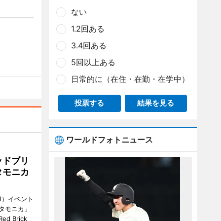
ない
1.2回ある
3.4回ある
5回以上ある
日常的に（在住・在勤・在学中）
投票する
結果を見る
ワールドフォトニュース
ッドブリ
タモニカ
1）イベント
タモニカ」
 Brick