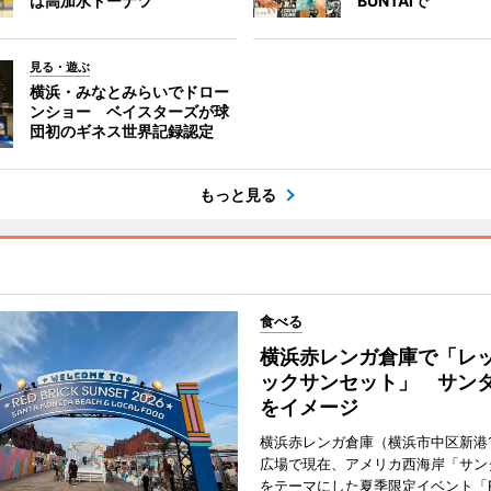
は高加水ドーナツ
BUNTAIで
見る・遊ぶ
横浜・みなとみらいでドロー
ンショー ベイスターズが球
団初のギネス世界記録認定
もっと見る
食べる
横浜赤レンガ倉庫で「レ
ックサンセット」 サン
をイメージ
横浜赤レンガ倉庫（横浜市中区新港
広場で現在、アメリカ西海岸「サン
をテーマにした夏季限定イベント「Red