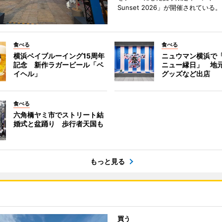
Sunset 2026」が開催されている。
食べる
食べる
横浜ベイブルーイング15周年
ニュウマン横浜で
記念 新作ラガービール「ベ
ニュー縁日」 地
イヘル」
グッズなど出店
食べる
六角橋ヤミ市でストリート結
婚式と盆踊り 歩行者天国も
もっと見る
買う