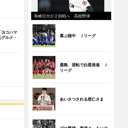
長崎日大が２回戦へ 高校野球
「ヨコハマ
喜ぶ植中 Ｊリーグ
元グルメ・
鹿島、逆転で白星発進 Ｊ
リーグ
あいさつされる悠仁さま