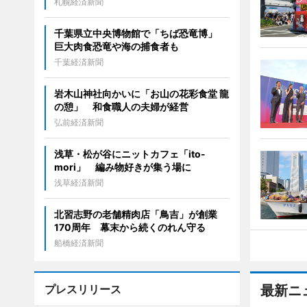
札幌経済新聞
千葉県立中央博物館で「ちば恐竜博」
巨大肉食恐竜や海の捕食者も
千葉経済新聞
岩木山神社向かいに「お山の花彩食堂 龍
の憩」 和食職人の夫婦が経営
弘前経済新聞
浅草・松が谷にニットカフェ「ito-
mori」 編み物好きが集う場に
浅草経済新聞
北習志野の老舗精肉店「鳥吉」が創業
170周年 幕末から続くのれん守る
船橋経済新聞
プレスリリース
最新ニ