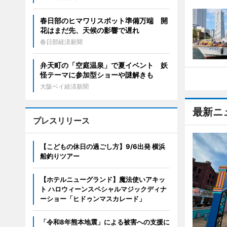
春日部のヒマワリスポット準備万端 開
花はまだ先、天候の影響で遅れ
春日部経済新聞
弁天町の「空庭温泉」で夏イベント 妖
怪テーマに参加型ショーや謎解きも
大阪ベイ経済新聞
最新ニ
プレスリリース
【こどもの休日の過ごし方】9/6出発 横浜
船釣りツアー
【ホテルニューグランド】魔法使いアキッ
ト ハロウィーンスペシャルマジックディナ
ーショー「ヒドゥンマスカレード」
「令和8年熊本地震」による被害への支援に