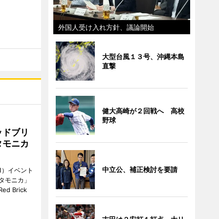
外国人受け入れ方針、議論開始
大型台風１３号、沖縄本島
直撃
健大高崎が２回戦へ 高校
野球
ッドブリ
タモニカ
中立公、補正検討を要請
1）イベント
タモニカ」
 Brick