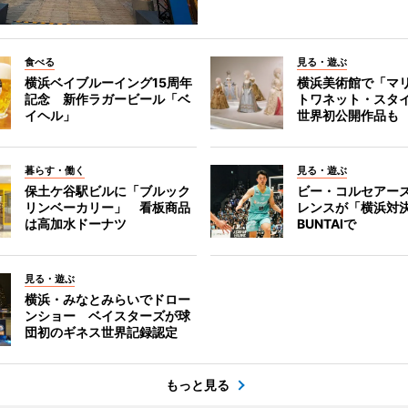
食べる
見る・遊ぶ
横浜ベイブルーイング15周年
横浜美術館で「マ
記念 新作ラガービール「ベ
トワネット・スタ
イヘル」
世界初公開作品も
暮らす・働く
見る・遊ぶ
保土ケ谷駅ビルに「ブルック
ビー・コルセアー
リンベーカリー」 看板商品
レンスが「横浜対
は高加水ドーナツ
BUNTAIで
見る・遊ぶ
横浜・みなとみらいでドロー
ンショー ベイスターズが球
団初のギネス世界記録認定
もっと見る