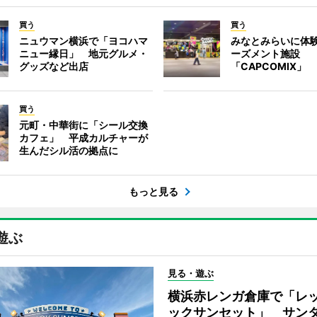
買う
買う
ニュウマン横浜で「ヨコハマ
みなとみらいに体
ニュー縁日」 地元グルメ・
ーズメント施設
グッズなど出店
「CAPCOMIX」
買う
元町・中華街に「シール交換
カフェ」 平成カルチャーが
生んだシル活の拠点に
もっと見る
遊ぶ
見る・遊ぶ
横浜赤レンガ倉庫で「レ
ックサンセット」 サン