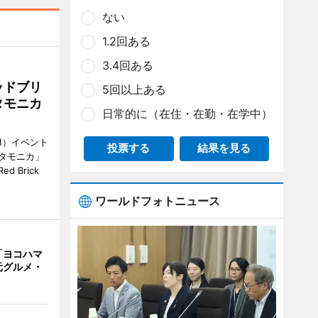
ない
1.2回ある
3.4回ある
ッドブリ
5回以上ある
タモニカ
日常的に（在住・在勤・在学中）
1）イベント
投票する
結果を見る
タモニカ」
 Brick
ワールドフォトニュース
「ヨコハマ
元グルメ・