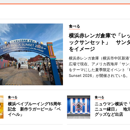
食べる
横浜赤レンガ倉庫で「レ
ックサンセット」 サン
をイメージ
横浜赤レンガ倉庫（横浜市中区新港
広場で現在、アメリカ西海岸「サン
をテーマにした夏季限定イベント「Red
Sunset 2026」が開催されている。
食べる
食べる
横浜ベイブルーイング15周年
ニュウマン横浜で
記念 新作ラガービール「ベ
ニュー縁日」 地
イヘル」
グッズなど出店