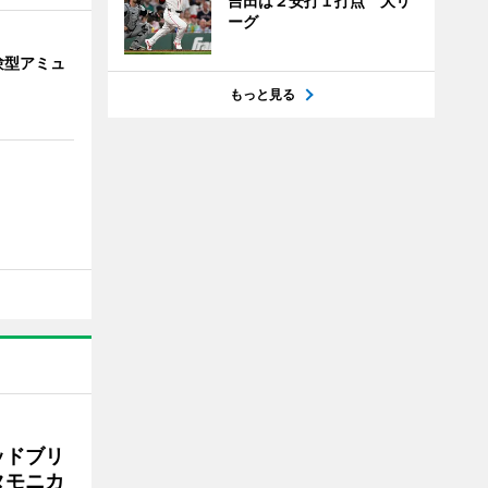
吉田は２安打１打点 大リ
ーグ
験型アミュ
もっと見る
ッドブリ
タモニカ